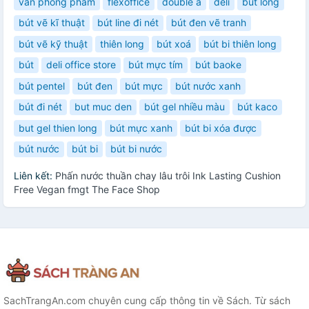
văn phòng phẩm
flexoffice
double a
deli
bút lông
bút vẽ kĩ thuật
bút line đi nét
bút đen vẽ tranh
bút vẽ kỹ thuật
thiên long
bút xoá
bút bi thiên long
bút
deli office store
bút mực tím
bút baoke
bút pentel
bút đen
bút mực
bút nước xanh
bút đi nét
but muc den
bút gel nhiều màu
bút kaco
but gel thien long
bút mực xanh
bút bi xóa được
bút nước
bút bi
bút bi nước
Liên kết:
Phấn nước thuần chay lâu trôi Ink Lasting Cushion
Free Vegan fmgt The Face Shop
SachTrangAn.com chuyên cung cấp thông tin về Sách. Từ sách