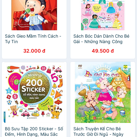
Sách Gieo Mầm Tính Cách -
Sách Bóc Dán Dành Cho Bé
Tự Tin
Gái - Những Nàng Công
Chúa Xinh Xắn
32.000 đ
49.500 đ
Bộ Sưu Tập 200 Sticker - Số
Sách Truyện Kể Cho Bé
Đếm, Hình Dạng, Màu Sắc
Trước Giờ Đi Ngủ - Ngày