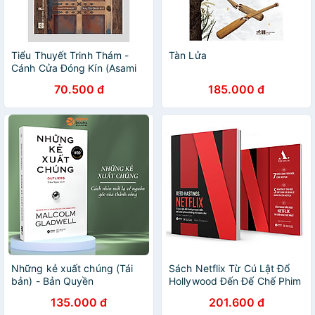
Tiểu Thuyết Trinh Thám -
Tàn Lửa
Cánh Cửa Đóng Kín (Asami
Ishimochi)
70.500 đ
185.000 đ
Những kẻ xuất chúng (Tái
Sách Netflix Từ Cú Lật Đổ
bản) - Bản Quyền
Hollywood Đến Đế Chế Phim
Thống Trị Toàn Cầu ( Tặng
135.000 đ
201.600 đ
kèm sổ tay)