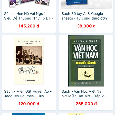
Sách - Hẹn Hò Với Người
Sách Sổ tay AI & Google
Siêu Dễ Thương Như Tớ Đi! -
sheets - Từ công thức đơn
Tập 2 - Bản Giới Hạn - Tặng
giản đến tự động hóa toàn
145.200 đ
38.000 đ
Kèm Postcard + Acrylic
diện
Standee
Sách - Miền Đất Huyền Ảo -
Sách - Văn Học Việt Nam
Jacques Dournes - Huy
Nơi Miền Đất Mới - Tập 2 -
Hoàng
Chính Thông Book
120.000 đ
265.000 đ