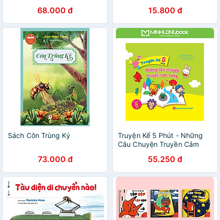
(Tái bản năm 2022)
Xửa Ngày Xưa - 3 - 9 Tuổi -
68.000 đ
15.800 đ
Bộ 10 Cuốn + Lẻ
Sách Côn Trùng Ký
Truyện Kể 5 Phút - Những
Câu Chuyện Truyền Cảm
Hứng
73.000 đ
55.250 đ