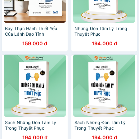
Bảy Thực Hành Thiết Yếu
Những Đòn Tâm Lý Trong
Của Lãnh Đạo Tỉnh
Thuyết Phục
Thức(Seven Practices of a
159.000 đ
194.000 đ
Mindful Leader) - PACE185
Sách Những Đòn Tâm Lý
Sách Những Đòn Tâm Lý
Trong Thuyết Phục
Trong Thuyết Phục
194.000 đ
194.000 đ