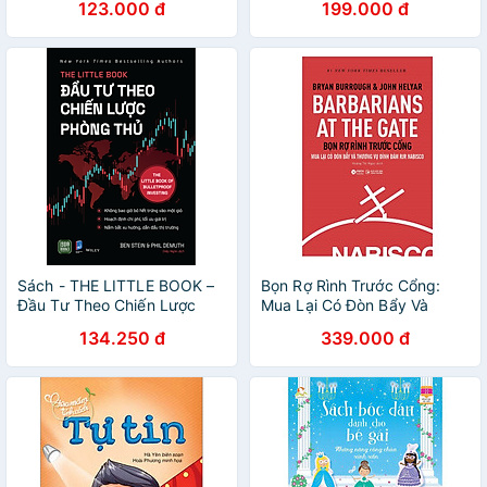
123.000 đ
199.000 đ
chiếc máy tính cá nhân
Sách - THE LITTLE BOOK –
Bọn Rợ Rình Trước Cổng:
Đầu Tư Theo Chiến Lược
Mua Lại Có Đòn Bẩy Và
Phòng Thủ (Ben Stein và Phil
Thương Vụ Đình Đám RJR
134.250 đ
339.000 đ
DeMuth)
Nabisco