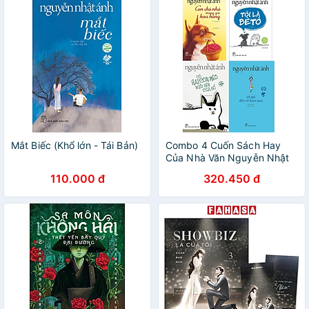
Mắt Biếc (Khổ lớn - Tái Bản)
Combo 4 Cuốn Sách Hay
Của Nhà Văn Nguyễn Nhật
Ánh: Con Chó Nhỏ Mang Giỏ
110.000 đ
320.450 đ
Hoa Hồng + Tôi Là Bêtô +
Cô Gái Đến Từ Hôm Qua +
Có Hai Con Mèo Ngồi Bên
Cửa Sổ ( Tặng kèm
Bookmark Happy Life)