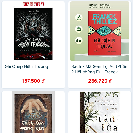
Ghi Chép Hiện Trường
Sách - Mã Gien Tội Ác (Phần
2 Hội chứng E) - Franck
Thilliez - Nhã Nam Official
157.500 đ
236.720 đ