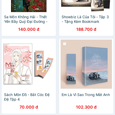
Sa Môn Không Hải - Thết
Showbiz Là Của Tôi - Tập 3
Yến Bầy Quỷ Đại Đường -
- Tặng Kèm Bookmark
Tập 2
140.000 đ
188.700 đ
Sách Môn Đồ - Bắt Cóc Đệ
Em Là Vì Sao Trong Mắt Anh
Đệ Tập 4
70.000 đ
102.300 đ