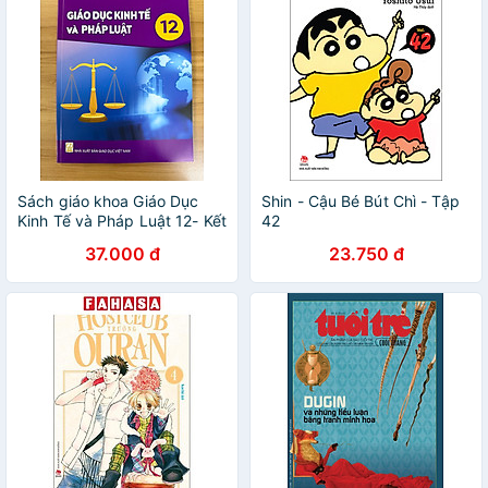
Sách giáo khoa Giáo Dục
Shin - Cậu Bé Bút Chì - Tập
Kinh Tế và Pháp Luật 12- Kết
42
Nối Tri Thức Với Cuộc Sống
37.000 đ
23.750 đ
(Kèm nilon bọc sách, nhãn
tên)