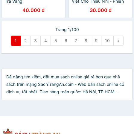
Trả Vàng
Viết Cho Thiếu Nhi - Phiên
Bản Sách Tranh - Ếch Xanh
40.000 đ
30.000 đ
Đi Học
Trang 1/100
1
2
3
4
5
6
7
8
9
10
»
Dễ dàng tìm kiếm, đặt mua sách online giá rẻ hơn qua nhà
sách trên mạng SachTrangAn.com - Web bán sách online có
dịch vụ tốt nhất. Giao hàng toàn quốc: Hà Nội, TP.HCM …