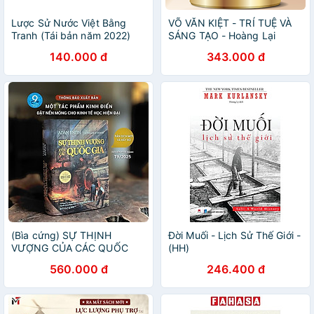
Lược Sử Nước Việt Bằng
VÕ VĂN KIỆT - TRÍ TUỆ VÀ
Tranh (Tái bản năm 2022)
SÁNG TẠO - Hoàng Lại
Giang - Omega Plus
140.000 đ
343.000 đ
(Bìa cứng) SỰ THỊNH
Đời Muối - Lịch Sử Thế Giới -
VƯỢNG CỦA CÁC QUỐC
(HH)
GIA – Adam Smith – Omega
560.000 đ
246.400 đ
Plus