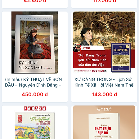
42.400 đ
117.000 đ
Huyền Thoại Trên Máy Bay
Bảo Ninh – NXB Trẻ
Mig
(In màu) KỸ THUẬT VẼ SƠN
XỨ ĐÀNG TRONG - Lịch Sử
DẦU – Nguyễn Đình Đăng –
Kinh Tế Xã Hội Việt Nam Thế
Đông A
Kỷ 17-18 - Li Tana - Nguyễn
450.000 đ
143.000 đ
Nghị dịch - NXB Trẻ