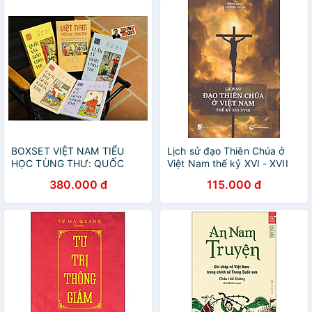
BOXSET VIỆT NAM TIỂU
Lịch sử đạo Thiên Chúa ở
HỌC TÙNG THƯ: QUỐC
Việt Nam thế kỷ XVI - XVII
VĂN GIÁO KHOA THƯ - SỬ
380.000 đ
115.000 đ
KÝ GIÁO KHOA THƯ - LUÂN
LÝ GIÁO KHOA THƯ - LUÂN
LÝ GIÁO KHOA THƯ - NXB
KIM ĐỒNG