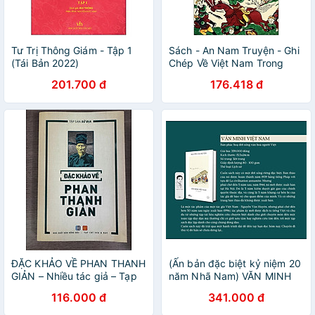
Tư Trị Thông Giám - Tập 1
Sách - An Nam Truyện - Ghi
(Tái Bản 2022)
Chép Về Việt Nam Trong
Chính Sử Trung Quốc Xưa -
201.700 đ
176.418 đ
Châu Hải Đường - NXB Hội
Nhà Văn - Tao Đàn
ĐẶC KHẢO VỀ PHAN THANH
(Ấn bản đặc biệt kỷ niệm 20
GIẢN – Nhiều tác giả – Tạp
năm Nhã Nam) VĂN MINH
chí Xưa và Nay – NXB Hồng
VIỆT NAM – Nguyễn Văn
116.000 đ
341.000 đ
Đức
Huyên – Đỗ Trọng Quang
dịch – Nhã Nam – NXB Hội