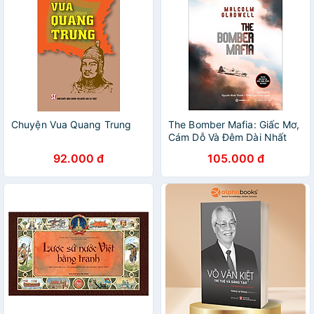
Chuyện Vua Quang Trung
The Bomber Mafia: Giấc Mơ,
Cám Dỗ Và Đêm Dài Nhất
Trong Thế Chiến II
92.000 đ
105.000 đ