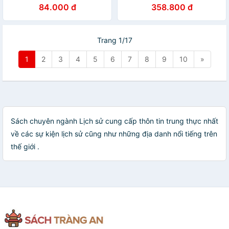
Nước Đại Việt (Bản Màu)
Giới Hồi Giáo
84.000 đ
358.800 đ
Trang 1/17
1
2
3
4
5
6
7
8
9
10
»
Sách chuyên ngành Lịch sử cung cấp thôn tin trung thực nhất
về các sự kiện lịch sử cũng như những địa danh nổi tiếng trên
thế giới .