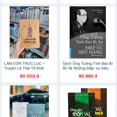
LAM SƠN THỰC LỤC –
Sách Ông Tướng Tình Báo Bí
Truyện Lê Thái Tổ Khởi
Ẩn Và Những Điệp Vụ Siêu
Nghĩa Ở Lam Sơn – Nguyễn
Hạng
80.000 đ
90.860 đ
Trãi biên soạn, Lê Thái Tổ đề
tựa – Mạc Bảo Thần dịch –
Nhã Nam