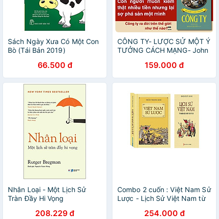
Sách Ngày Xưa Có Một Con
CÔNG TY- LƯỢC SỬ MỘT Ý
Bò (Tái Bản 2019)
TƯỞNG CÁCH MẠNG- John
Micklethwait, Adrian
66.500 đ
159.000 đ
Wooldridge- Bùi Thanh Châu
dịch- NXB Kinh tế TP HCM-
Omega Plus
Nhân Loại - Một Lịch Sử
Combo 2 cuốn : Việt Nam Sử
Tràn Đầy Hi Vọng
Lược - Lịch Sử Việt Nam từ
nguồn gốc đến thế kỷ XIX
208.229 đ
254.000 đ