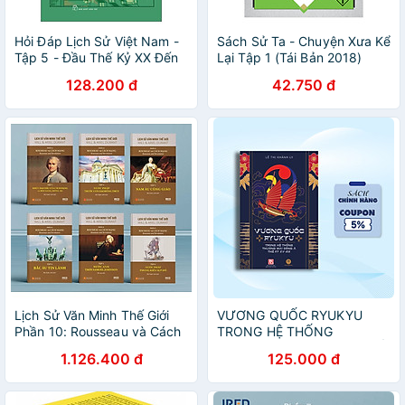
Hỏi Đáp Lịch Sử Việt Nam -
Sách Sử Ta - Chuyện Xưa Kể
Tập 5 - Đầu Thế Kỷ XX Đến
Lại Tập 1 (Tái Bản 2018)
Ngày Thành Lập Đảng Cộng
128.200 đ
42.750 đ
Sản Việt Nam (1930)
Lịch Sử Văn Minh Thế Giới
VƯƠNG QUỐC RYUKYU
Phần 10: Rousseau và Cách
TRONG HỆ THỐNG
Mạng - Will Durant (bộ 6
THƯƠNG MẠI ĐÔNG Á THẾ
1.126.400 đ
125.000 đ
tập) - Sách IRED Books
KỶ XV - XIX