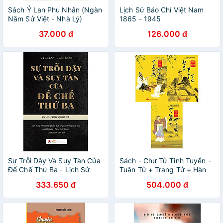
Sách Ỷ Lan Phu Nhân (Ngàn
Lịch Sử Báo Chí Việt Nam
Năm Sử Việt - Nhà Lý)
1865 - 1945
37.000 đ
126.000 đ
Sự Trỗi Dậy Và Suy Tàn Của
Sách - Chư Tử Tinh Tuyển -
Đế Chế Thứ Ba - Lịch Sử
Tuân Tử + Trang Tử + Hàn
Đức Quốc Xã - Tái bản 2023
Phi Tử + Khang Việt Book
333.650 đ
504.000 đ