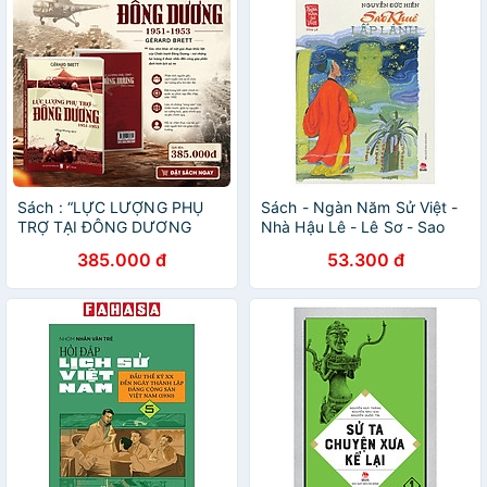
Sách : “LỰC LƯỢNG PHỤ
Sách - Ngàn Năm Sử Việt -
TRỢ TẠI ĐÔNG DƯƠNG
Nhà Hậu Lê - Lê Sơ - Sao
1951–1953”
Khuê Lấp Lánh
385.000 đ
53.300 đ