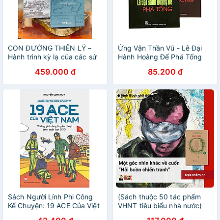
CON ĐƯỜNG THIÊN LÝ –
Ứng Vận Thần Vũ - Lê Đại
Hành trình kỳ lạ của các sứ
Hành Hoàng Đế Phá Tống
bộ Anh Quốc tới Việt Nam
(Bộ 2 Tập) - Vũ Ngọc Đĩnh -
459.000 đ
85.200 đ
thế kỷ 17 – 19 – Bìa cứng –
Vanlangbooks
Alastair Lamb – Thư viện
Nguyễn Văn Hưởng
Sách Người Lính Phi Công
(Sách thuộc 50 tác phẩm
Kể Chuyện: 19 ACE Của Việt
VHNT tiêu biểu nhà nước)
Nam – Những Phi Công
NỖI BUỒN CHIẾN TRANH –