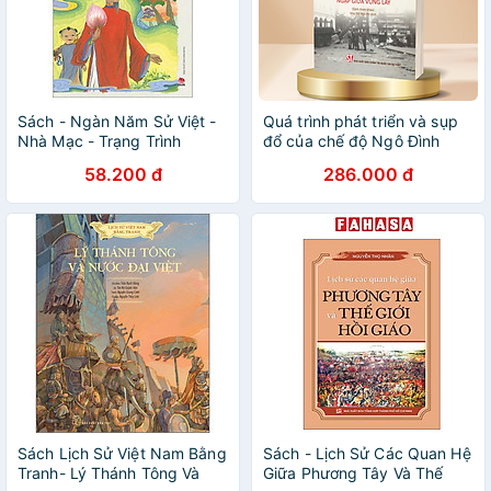
Sách - Ngàn Năm Sử Việt -
Quá trình phát triển và sụp
Nhà Mạc - Trạng Trình
đổ của chế độ Ngô Đình
Nguyễn Bỉnh Khiêm
Diệm ngập giữa vũng lầy -
58.200 đ
286.000 đ
bản in 2025
Sách Lịch Sử Việt Nam Bằng
Sách - Lịch Sử Các Quan Hệ
Tranh- Lý Thánh Tông Và
Giữa Phương Tây Và Thế