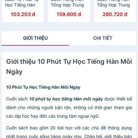
Học Tiếng Hàn
Tổng Hợp Trung
Tổng Hợp Trung
Mỗi Ngày
Cấp 4 (Phiên Bản
Cấp 3 (Phiên Bản
103.203 đ
159.600 đ
280.720 đ
Mới – Đen Trắng)
Mới - In Màu)
GIỚI THIỆU
CHI TIẾT
Giới thiệu 10 Phút Tự Học Tiếng Hàn Mỗi
Ngày
10 Phút Tự Học Tiếng Hàn Mỗi Ngày
Cuốn sách
10 phút tự học tiếng Hàn mỗi ngày
được thiết kế
đành cho những người bận rộn, không có thời gian tham gia
các lớp học hay đến các trung tâm ngoại ngữ.
Cuốn sách bao gồm 20 bài học với các chủ đề thông dụng
nhất trong cuộc sống hàng ngày như Chào hỏi, giới thiệu bản