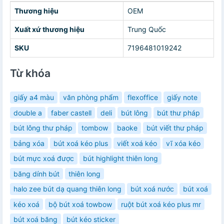
Thương hiệu
OEM
Xuất xứ thương hiệu
Trung Quốc
SKU
7196481019242
Từ khóa
giấy a4 màu
văn phòng phẩm
flexoffice
giấy note
double a
faber castell
deli
bút lông
bút thư pháp
bút lông thư pháp
tombow
baoke
bút viết thư pháp
bảng xóa
bút xoá kéo plus
viết xoá kéo
vĩ xóa kéo
bút mực xoá được
bút highlight thiên long
băng dính bút
thiên long
halo zee bút dạ quang thiên long
bút xoá nước
bút xoá
kéo xoá
bộ bút xoá towbow
ruột bút xoá kéo plus mr
bút xoá băng
bút kéo sticker