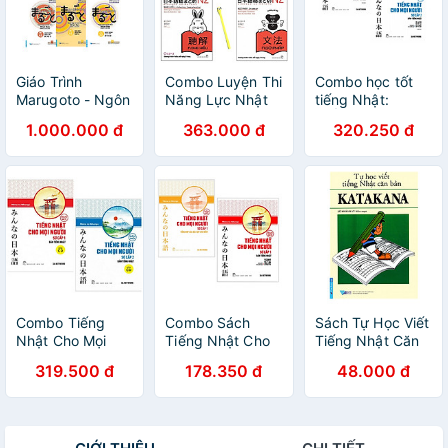
Giáo Trình
Combo Luyện Thi
Combo học tốt
Marugoto - Ngôn
Năng Lực Nhật
tiếng Nhật:
Ngữ Và Văn Hóa
Ngữ Trình Độ N2:
TIẾNG NHẬT
1.000.000 đ
363.000 đ
320.250 đ
Nhật Bản (Bộ 6
Từ Vựng, Ngữ
CHO MỌI NGƯỜI
Quyển)
Pháp, Hán Tự,
- SƠ CẤP 1 -
Đọc Hiểu, Nghe
BẢN TIẾNG
Hiểu (Kèm MP3)
NHẬT (Bản Mới)
(Tặng Kèm Bút)
+ TIẾNG NHẬT
CHO MỌI NGƯỜI
- SƠ CẤP 2 -
BẢN TIẾNG
NHẬT
Combo Tiếng
Combo Sách
Sách Tự Học Viết
Nhật Cho Mọi
Tiếng Nhật Cho
Tiếng Nhật Căn
Người Bản Tiếng
Mọi Người - Trình
Bản Katakana
319.500 đ
178.350 đ
48.000 đ
Nhật Từ Sơ Cấp
Độ Sơ Cấp 1:
(Tái Bản 2016)
1 Đến Sơ Cấp 2 :
Tổng Hợp Các
Tiếng Nhật Cho
Bài Tập Chủ
Mọi Người - Trình
Điểm + Bản