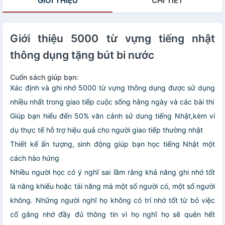
GIỚI THIỆU
CHI TIẾT
Độ Sơ Cấp 1 -
Tiếng Nhật (Bộ 2
Bản Tiếng Nhật +
cuốn/ Tặng kèm
Tiếng Nhật Cho
bookmark
Mọi Người - Sơ
Happpy Life)
Cấp 2 - Bản
Giới thiệu 5000 từ vựng tiếng nhật
Tiếng Nhật
thông dụng tặng bút bi nước
Cuốn sách giúp bạn:
Xác định và ghi nhớ 5000 từ vựng thông dụng được sử dụng
nhiều nhất trong giao tiếp cuộc sống hằng ngày và các bài thi
Giúp bạn hiểu đến 50% văn cảnh sử dung tiếng Nhật,kèm ví
dụ thực tế hỗ trợ hiệu quả cho người giao tiếp thường nhật
Thiết kế ấn tượng, sinh động giúp bạn học tiếng Nhật một
cách hào hứng
Nhiều người học có ý nghĩ sai lầm rằng khả năng ghi nhớ tốt
là năng khiếu hoặc tài năng mà một số người có, một số người
không. Những người nghĩ họ không có trí nhớ tốt từ bỏ việc
cố gắng nhớ đầy đủ thông tin vì họ nghĩ họ sẽ quên hết