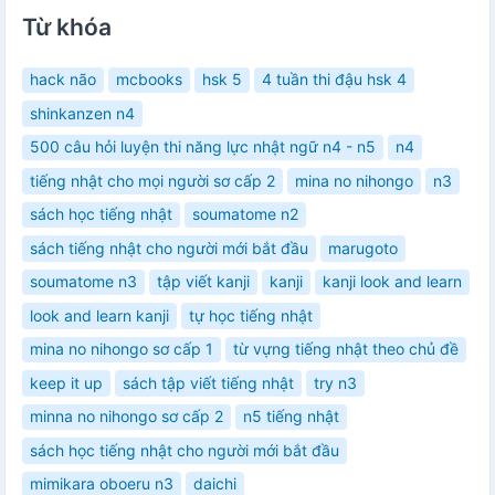
Từ khóa
hack não
mcbooks
hsk 5
4 tuần thi đậu hsk 4
shinkanzen n4
500 câu hỏi luyện thi năng lực nhật ngữ n4 - n5
n4
tiếng nhật cho mọi người sơ cấp 2
mina no nihongo
n3
sách học tiếng nhật
soumatome n2
sách tiếng nhật cho người mới bắt đầu
marugoto
soumatome n3
tập viết kanji
kanji
kanji look and learn
look and learn kanji
tự học tiếng nhật
mina no nihongo sơ cấp 1
từ vựng tiếng nhật theo chủ đề
keep it up
sách tập viết tiếng nhật
try n3
minna no nihongo sơ cấp 2
n5 tiếng nhật
sách học tiếng nhật cho người mới bắt đầu
mimikara oboeru n3
daichi