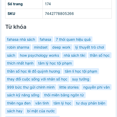
Số trang
174
SKU
7442778805266
Từ khóa
fahasa nhà sách
fahasa
7 thói quen hiệu quả
robin sharma
mindset
deep work
lý thuyết trò chơi
sách
how psychology works
nhà sách tiki
thần số học
thích nhất hạnh
tâm lý học tội phạm
thần số học lê đỗ quỳnh hương
tâm lí học tội phạm
thay đổi cuộc sống với nhân số học
suy tưởng
999 bức thư gửi chính mình
little stories
nguyễn phi vân
sách kỹ năng sống
thôi miên bằng ngôn từ
thiên nga đen
vãn tình
tâm lý học
tư duy phản biện
sách hay
bí mật của nước