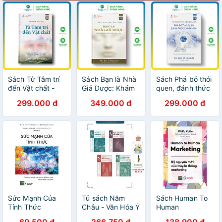
Sách Từ Tâm trí
Sách Bạn là Nhà
Sách Phá bỏ thói
đến Vật chất -
Giả Dược: Khám
quen, đánh thức
Mind to Matter -
phá sức mạnh
chính mình -
299.000 đ
349.000 đ
299.000 đ
Happy Live
của tiềm thức -
Breaking the
You Are the
Habit of Being
Placebo: Making
Yourself - Happy
Your Mind Matter
Live
- Happy Live
Sức Mạnh Của
Tủ sách Năm
Sách Human To
Tỉnh Thức
Châu - Văn Hóa Ý
Human
(Bộ 4 cuốn - Lẻ
Marketing
69.500 đ
266.750 đ
138.900 đ