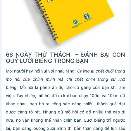
66 NGÀY THỬ THÁCH – ĐÁNH BẠI CON
QUỶ LƯỜI BIẾNG TRONG BẠN
Mọi người hay nói vui với nhau rằng:
Chẳng ai chết đuối trong
mồ hôi của chính mình mà chỉ chết chìm trong sự lười
biếng.
Mồ hôi là phép ẩn dụ cho cố gắng của bạn khi làm
việc. Tuy nhiên, mồ hôi đổ ra khi bạn chạy 100m và 10km rất
khác nhau, bạn bỏ ra công sức càng nhiều, thành quả đạt
được càng rõ rệt. Nhưng dù mồ hôi có đổ nhiều thế nào đi
nữa, nó vẫn không thể nhấn chìm bạn. Lười biếng thì ngược
lại, bạn càng buông xuôi mình thì bản thân càng dễ lún sâu