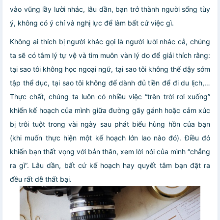
vào vũng lầy lười nhác, lâu dần, bạn trở thành người sống tùy
ý, không có ý chí và nghị lực để làm bất cứ việc gì.
Không ai thích bị người khác gọi là người lười nhác cả, chúng
ta sẽ có tâm lý tự vệ và tìm muôn vàn lý do để giải thích rằng:
tại sao tôi không học ngoại ngữ, tại sao tôi không thể dậy sớm
tập thể dục, tại sao tôi không để dành đủ tiền để đi du lịch,…
Thực chất, chúng ta luôn có nhiều việc “trên trời rơi xuống”
khiến kế hoạch của mình giữa đường gãy gánh hoặc cảm xúc
bị trôi tuột trong vài ngày sau phát biểu hùng hồn của bạn
(khi muốn thực hiện một kế hoạch lớn lao nào đó). Điều đó
khiến bạn thất vọng với bản thân, xem lời nói của mình “chẳng
ra gì”. Lâu dần, bất cứ kế hoạch hay quyết tâm bạn đặt ra
đều rất dễ thất bại.