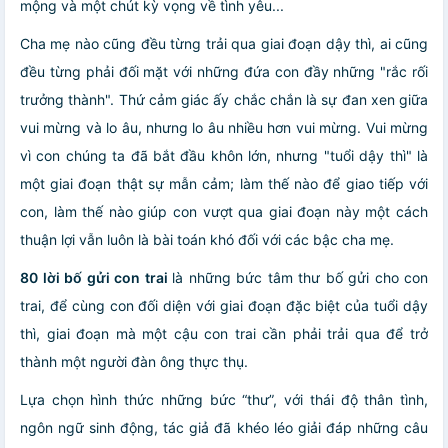
mộng và một chút kỳ vọng về tình yêu...
Cha mẹ nào cũng đều từng trải qua giai đoạn dậy thì, ai cũng
đều từng phải đối mặt với những đứa con đầy những "rắc rối
trưởng thành". Thứ cảm giác ấy chắc chắn là sự đan xen giữa
vui mừng và lo âu, nhưng lo âu nhiều hơn vui mừng. Vui mừng
vì con chúng ta đã bắt đầu khôn lớn, nhưng "tuổi dậy thì" là
một giai đoạn thật sự mẫn cảm; làm thế nào để giao tiếp với
con, làm thế nào giúp con vượt qua giai đoạn này một cách
thuận lợi vẫn luôn là bài toán khó đối với các bậc cha mẹ.
80 lời bố gửi con trai
là những bức tâm thư bố gửi cho con
trai, để cùng con đối diện với giai đoạn đặc biệt của tuổi dậy
thì, giai đoạn mà một cậu con trai cần phải trải qua để trở
thành một người đàn ông thực thụ.
Lựa chọn hình thức những bức “thư”, với thái độ thân tình,
ngôn ngữ sinh động, tác giả đã khéo léo giải đáp những câu