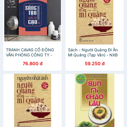
TRANH CAVAS CỔ ĐỘNG
Sách - Người Quảng Đi Ăn
VĂN PHÒNG CÔNG TY -
Mì Quảng (Tạp Văn) - NXB
SÁNG TẠO KHẮC CÓ GẠO
Trẻ
76.800 đ
59.250 đ
ĂN