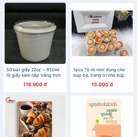
50 bát giấy 22oz ~ 650ml
1pcs Tô mì mini dùng cho
tô giấy kèm nắp trắng trơn
búp bê, trang trí nhà búp
thức ăn bún, mì, phở,
bê. Mô hình đồ ăn
116.900 đ
15.000 đ
tobokki, kem nhà hàng
quán ăn Paper bowl