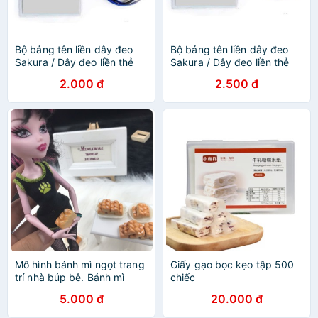
Bộ bảng tên liền dây đeo
Bộ bảng tên liền dây đeo
Sakura / Dây đeo liền thẻ
Sakura / Dây đeo liền thẻ
Sakura
Sakura
2.000 đ
2.500 đ
Mô hình bánh mì ngọt trang
Giấy gạo bọc kẹo tập 500
trí nhà búp bê. Bánh mì
chiếc
ngọt mini. Bánh mì ngọt thu
5.000 đ
20.000 đ
nhỏ. Bánh mì ngọt tí hon