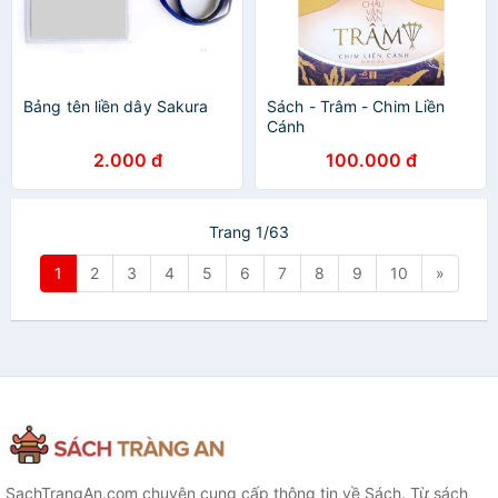
Bảng tên liền dây Sakura
Sách - Trâm - Chim Liền
Cánh
2.000 đ
100.000 đ
Trang 1/63
1
2
3
4
5
6
7
8
9
10
»
SachTrangAn.com chuyên cung cấp thông tin về Sách. Từ sách