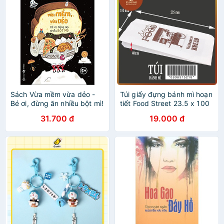
Sách Vừa mềm vừa dẻo -
Túi giấy đựng bánh mì hoạn
Bé ơi, đừng ăn nhiều bột mì!
tiết Food Street 23.5 x 100
x 40mm bánh mì việt món
31.700 đ
19.000 đ
ăn đường phố