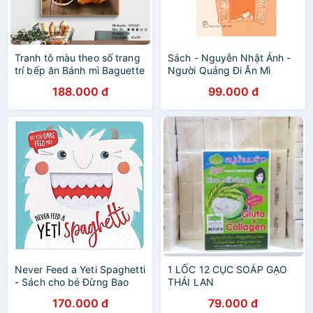
Tranh tô màu theo số trang
Sách - Nguyễn Nhật Ánh -
trí bếp ăn Bánh mì Baguette
Người Quảng Đi Ăn Mì
và Cà phê GAM SV4229
Quảng - Tạp Văn - Phiên
188.000 đ
99.000 đ
Bản Đặc Biệt -
8934974165941
Never Feed a Yeti Spaghetti
1 LỐC 12 CỤC SOÁP GẠO
- Sách cho bé Đừng Bao
THÁI LAN
Giờ Cho Quái Vật Mì Ý Ăn
170.000 đ
79.000 đ