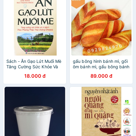
Sách - Ăn Gạo Lứt Muối Mè
gấu bông hình bánh mì, gối
Tăng Cường Sức Khỏe Và
ôm bánh mì, gấu bông bánh
Trị Bệnh Theo Phương Pháp
mì ôm ngủ
18.000 đ
89.000 đ
Thực Dưỡng Ohsawa