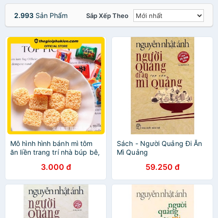
2.993
Sản Phẩm
Sắp Xếp Theo
Mô hình hình bánh mì tôm
Sách - Người Quảng Đi Ăn
ăn liền trang trí nhà búp bê,
Mì Quảng
móc chìa khóa, ốp lưng -
3.000 đ
59.250 đ
DIY charm