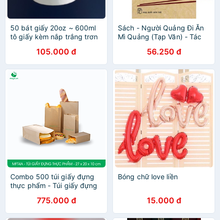
50 bát giấy 20oz ~ 600ml
Sách - Người Quảng Đi Ăn
tô giấy kèm nắp trắng trơn
Mì Quảng (Tạp Văn) - Tác
thức ăn bún, mì, phở,
giả Nguyễn Nhật Ánh - NXB
105.000 đ
56.250 đ
tobokki, kem nhà hàng
Trẻ
quán ăn
Combo 500 túi giấy đựng
Bóng chữ love liền
thực phẩm - Túi giấy đựng
đồ ăn - Túi giấy bánh mì
775.000 đ
15.000 đ