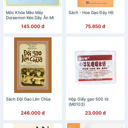
Móc Khóa Mèo Máy
Sách - Hoa Gạo Đáy Hồ
Doraemon Kéo Dây Ăn Mì
Cute, phụ kiện balo
145.000 đ
75.650 đ
Sách Đội Gạo Lên Chùa
Hộp Giấy gạo 500 tờ
(M0103)
246.000 đ
23.000 đ