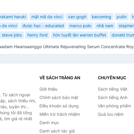
rakami haruki
mật mã da vinci
van gogh
becoming
putin
 da vinci
được học - educated
marco polo
nhã nam
stephe
steve jobs
henry ford
hòn tuyết lăn warren buffet
donald tru
hwadam Hwansaenggo Ultimate Rejuvenating Serum Concentrate Roy
VỀ SÁCH TRÀNG AN
CHUYÊN MỤC
Giới thiệu
Sách tiếng Việt
. Từ sách ngoại
Chính sách bảo mật
Sách tiếng Anh
ập, sách thiếu nhi,
Điều khoản sử dụng
Văn phòng phẩm
o, luyện thi...
húng tôi đã tổng
Miễn trừ trách nhiệm
Quà lưu niệm
, tìm giá rẻ nhất
Danh mục
Danh sách tác giả