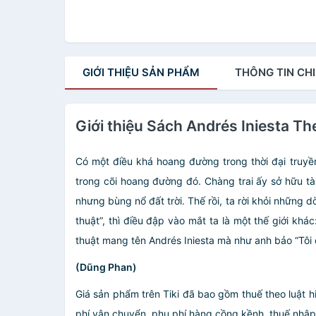
GIỚI THIỆU
SẢN PHẨM
THÔNG TIN
CHI
Giới thiệu Sách Andrés Iniesta The
Có một điều khá hoang đường trong thời đại truyền
trong cõi hoang đường đó. Chàng trai ấy sở hữu t
nhưng bùng nổ đất trời. Thế rồi, ta rời khỏi những d
thuật”, thì điều đập vào mắt ta là một thế giới khá
thuật mang tên Andrés Iniesta mà như anh bảo “Tôi
(Dũng Phan)
Giá sản phẩm trên Tiki đã bao gồm thuế theo luật h
phí vận chuyển, phụ phí hàng cồng kềnh, thuế nhập kh