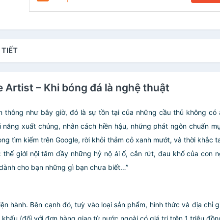
 TIẾT
 Artist – Khi bóng đá là nghệ thuật
 thông như bây giờ, đó là sự tồn tại của những cầu thủ không có a
ài năng xuất chúng, nhân cách hiền hậu, những phát ngôn chuẩn mự
òng tìm kiếm trên Google, rời khỏi thảm cỏ xanh mướt, và thời khắc t
c: thế giới nội tâm đầy những hỷ nộ ái ố, cắn rứt, đau khổ của con 
 dành cho bạn những gì bạn chưa biết…”
iện hành. Bên cạnh đó, tuỳ vào loại sản phẩm, hình thức và địa chỉ 
ẩu (đối với đơn hàng giao từ nước ngoài có giá trị trên 1 triệu đồng)