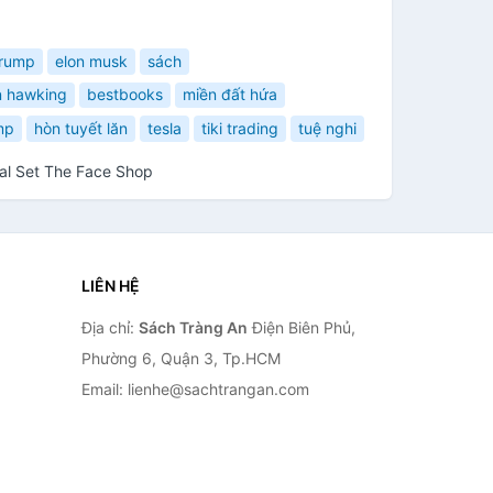
trump
elon musk
sách
n hawking
bestbooks
miền đất hứa
mp
hòn tuyết lăn
tesla
tiki trading
tuệ nghi
al Set The Face Shop
LIÊN HỆ
Địa chỉ:
Sách Tràng An
Điện Biên Phủ,
Phường 6, Quận 3, Tp.HCM
Email: lienhe@sachtrangan.com