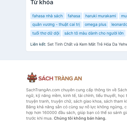
Từ khóa
fahasa nhà sách
fahasa
haruki murakami
mu
quân vương - thuật cai trị
omega plus
leonardo
tuổi thơ dữ dội
sách tô màu dành cho người lớn
Liên kết:
Set Tinh Chất và Kem Mắt Trẻ Hóa Da Ye
SachTrangAn.com chuyên cung cấp thông tin về Sách
ngữ, kỹ năng mềm, kinh tế, tài chính, tiểu thuyết, học t
truyện tranh, truyện chữ, sách giao khoa, sách tham khả
Bằng khả năng sẵn có cùng sự nỗ lực không ngừng, c
hợp hơn 160000 đầu sách, giúp bạn có thể so sánh giá
trước khi mua.
Chúng tôi không bán hàng.