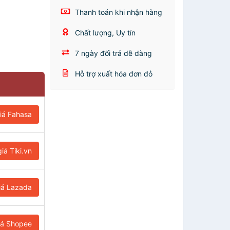
Thanh toán khi nhận hàng
Chất lượng, Uy tín
7 ngày đổi trả dễ dàng
Hỗ trợ xuất hóa đơn đỏ
iá Fahasa
iá Tiki.vn
iá Lazada
iá Shopee