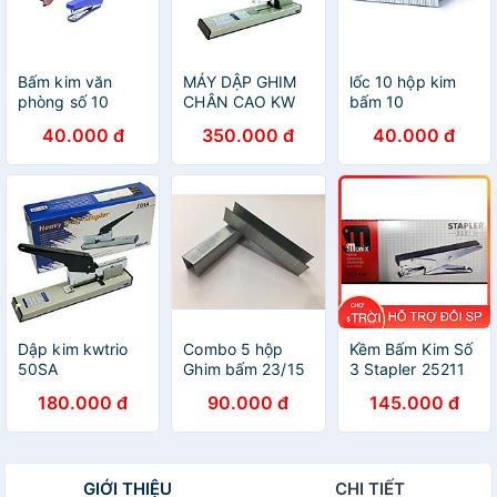
Bấm kim văn
MÁY DẬP GHIM
lốc 10 hộp kim
phòng số 10
CHÂN CAO KW
bấm 10
50LA (240 TỜ)
40.000 đ
350.000 đ
40.000 đ
Dập kim kwtrio
Combo 5 hộp
Kềm Bấm Kim Số
50SA
Ghim bấm 23/15
3 Stapler 25211
Munix
180.000 đ
90.000 đ
145.000 đ
GIỚI THIỆU
CHI TIẾT