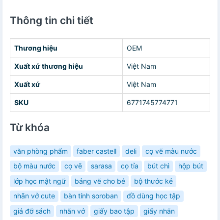
Thông tin chi tiết
Thương hiệu
OEM
Xuất xứ thương hiệu
Việt Nam
Xuất xứ
Việt Nam
SKU
6771745774771
Từ khóa
văn phòng phẩm
faber castell
deli
cọ vẽ màu nước
bộ màu nước
cọ vẽ
sarasa
cọ tỉa
bút chì
hộp bút
lớp học mật ngữ
bảng vẽ cho bé
bộ thước kẻ
nhãn vở cute
bàn tính soroban
đồ dùng học tập
giá đỡ sách
nhãn vở
giấy bao tập
giấy nhãn