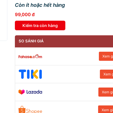
Còn ít hoặc hết hàng
99,000 đ
Kiểm tra còn hàng
SO SÁNH GIÁ
Xem g
Xem g
Xem g
Xem g