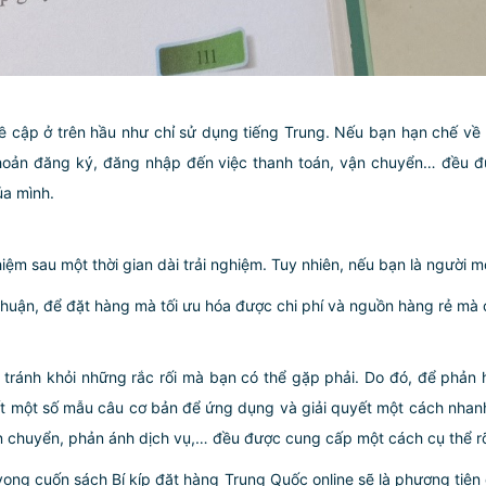
 cập ở trên hầu như chỉ sử dụng tiếng Trung. Nếu bạn hạn chế về n
khoản đăng ký, đăng nhập đến việc thanh toán, vận chuyển… đều đ
ủa mình.
hiệm sau một thời gian dài trải nghiệm. Tuy nhiên, nếu bạn là người m
thuận, để đặt hàng mà tối ưu hóa được chi phí và nguồn hàng rẻ mà c
tránh khỏi những rắc rối mà bạn có thể gặp phải. Do đó, để phản 
biết một số mẫu câu cơ bản để ứng dụng và giải quyết một cách nhan
vận chuyển, phản ánh dịch vụ,… đều được cung cấp một cách cụ thể 
vọng cuốn sách Bí kíp đặt hàng Trung Quốc online sẽ là phương tiệ