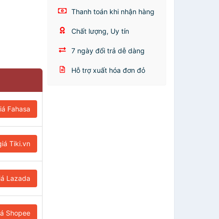
Thanh toán khi nhận hàng
Chất lượng, Uy tín
7 ngày đổi trả dễ dàng
Hỗ trợ xuất hóa đơn đỏ
iá Fahasa
iá Tiki.vn
iá Lazada
iá Shopee