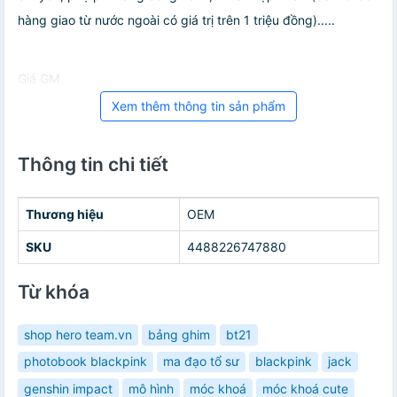
hàng giao từ nước ngoài có giá trị trên 1 triệu đồng).....
Giá GM
Xem thêm thông tin sản phẩm
Thông tin chi tiết
Thương hiệu
OEM
SKU
4488226747880
Từ khóa
shop hero team.vn
bảng ghim
bt21
photobook blackpink
ma đạo tổ sư
blackpink
jack
genshin impact
mô hình
móc khoá
móc khoá cute