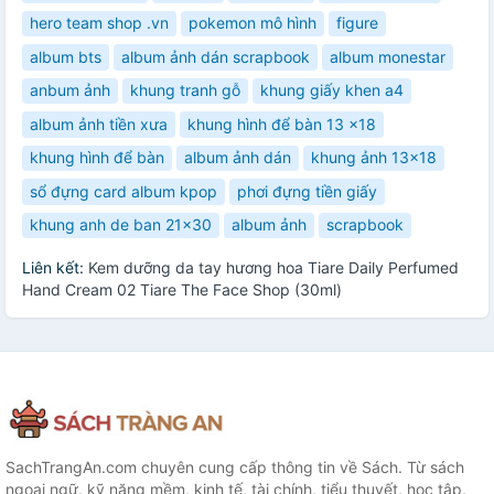
hero team shop .vn
pokemon mô hình
figure
album bts
album ảnh dán scrapbook
album monestar
anbum ảnh
khung tranh gỗ
khung giấy khen a4
album ảnh tiền xưa
khung hình để bàn 13 x18
khung hình để bàn
album ảnh dán
khung ảnh 13x18
sổ đựng card album kpop
phơi đựng tiền giấy
khung anh de ban 21x30
album ảnh
scrapbook
Liên kết:
Kem dưỡng da tay hương hoa Tiare Daily Perfumed
Hand Cream 02 Tiare The Face Shop (30ml)
SachTrangAn.com chuyên cung cấp thông tin về Sách. Từ sách
ngoại ngữ, kỹ năng mềm, kinh tế, tài chính, tiểu thuyết, học tập,