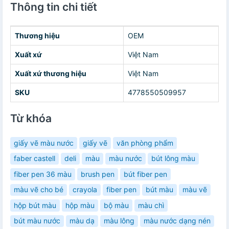
Thông tin chi tiết
Thương hiệu
OEM
Xuất xứ
Việt Nam
Xuất xứ thương hiệu
Việt Nam
SKU
4778550509957
Từ khóa
giấy vẽ màu nước
giấy vẽ
văn phòng phẩm
faber castell
deli
màu
màu nước
bút lông màu
fiber pen 36 màu
brush pen
bút fiber pen
màu vẽ cho bé
crayola
fiber pen
bút màu
màu vẽ
hộp bút màu
hộp màu
bộ màu
màu chì
bút màu nước
màu dạ
màu lông
màu nước dạng nén