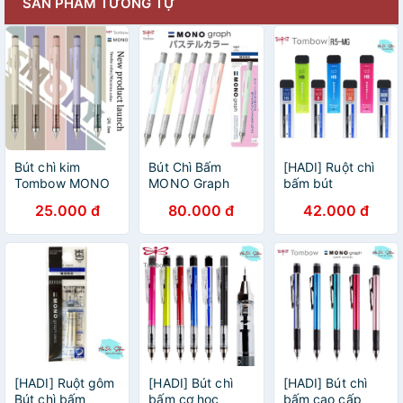
SẢN PHẨM TƯƠNG TỰ
Bút chì kim
Bút Chì Bấm
[HADI] Ruột chì
Tombow MONO
MONO Graph
bấm bút
Smoky 0.5mm
Pastel 0.5
TOMBOW MONO
25.000 đ
80.000 đ
42.000 đ
GRAPH (Mã
SP:TB-R-MoGra)
[HADI] Ruột gôm
[HADI] Bút chì
[HADI] Bút chì
Bút chì bấm
bấm cơ học
bấm cao cấp