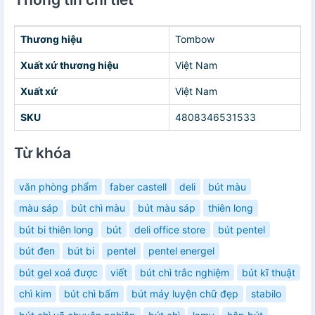
Thương hiệu
Tombow
Xuất xứ thương hiệu
Việt Nam
Xuất xứ
Việt Nam
SKU
4808346531533
Từ khóa
văn phòng phẩm
faber castell
deli
bút màu
màu sáp
bút chì màu
bút màu sáp
thiên long
bút bi thiên long
bút
deli office store
bút pentel
bút đen
bút bi
pentel
pentel energel
bút gel xoá được
viết
bút chì trắc nghiệm
bút kĩ thuật
chì kim
bút chì bấm
bút máy luyện chữ đẹp
stabilo