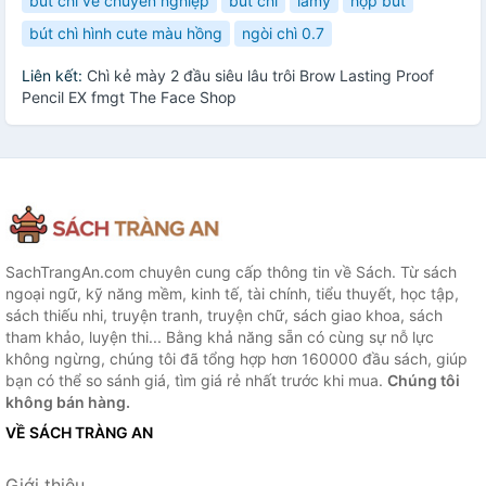
bút chì vẽ chuyên nghiệp
bút chì
lamy
hộp bút
bút chì hình cute màu hồng
ngòi chì 0.7
Liên kết:
Chì kẻ mày 2 đầu siêu lâu trôi Brow Lasting Proof
Pencil EX fmgt The Face Shop
SachTrangAn.com chuyên cung cấp thông tin về Sách. Từ sách
ngoại ngữ, kỹ năng mềm, kinh tế, tài chính, tiểu thuyết, học tập,
sách thiếu nhi, truyện tranh, truyện chữ, sách giao khoa, sách
tham khảo, luyện thi... Bằng khả năng sẵn có cùng sự nỗ lực
không ngừng, chúng tôi đã tổng hợp hơn 160000 đầu sách, giúp
bạn có thể so sánh giá, tìm giá rẻ nhất trước khi mua.
Chúng tôi
không bán hàng.
VỀ SÁCH TRÀNG AN
Giới thiệu