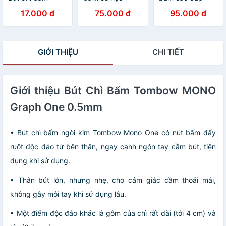
TOMBOW MONO
TOMBOW MONO
TOMBOW MONO
17.000 đ
75.000 đ
95.000 đ
GRAPH ZERO
GRAPH chọn size
GRIP 0.5mm (Mã
(Mã SP:TB-G-
chọn màu (Mã
SP:TB-B-MoGrip)
MoGraZe)
SP:TB-B-MoGra)
GIỚI THIỆU
CHI TIẾT
Giới thiệu Bút Chì Bấm Tombow MONO
Graph One 0.5mm
• Bút chì bấm ngòi kim Tombow Mono One có nút bấm đẩy
ruột độc đáo từ bên thân, ngay cạnh ngón tay cầm bút, tiện
dụng khi sử dụng.
• Thân bút lớn, nhưng nhẹ, cho cảm giác cầm thoải mái,
không gây mỏi tay khi sử dụng lâu.
• Một điểm độc đáo khác là gôm của chì rất dài (tới 4 cm) và