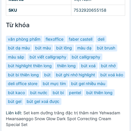
SKU
7532920655158
Từ khóa
văn phòng phẩm
flexoffice
faber castell
deli
bút dạ màu
bút màu
bút lông
màu dạ
bút brush
màu sáp
bút viết calligraphy
bút calligraphy
bút highlight thiên long
thiên long
bút xoá
bút nhớ
bút bi thiên long
bút
bút ghi nhớ highlight
bút xoá kéo
deli office store
bút mực tím
bút gel nhiều màu
bút kaco
bút nước
bút bi
pentel
bút thiên long
bút gel
bút gel xoá được
Liên kết:
Set kem dưỡng trắng đặc trị thâm nám Yehwadam
Hwansaenggo Snow Glow Dark Spot Correcting Cream
Special Set