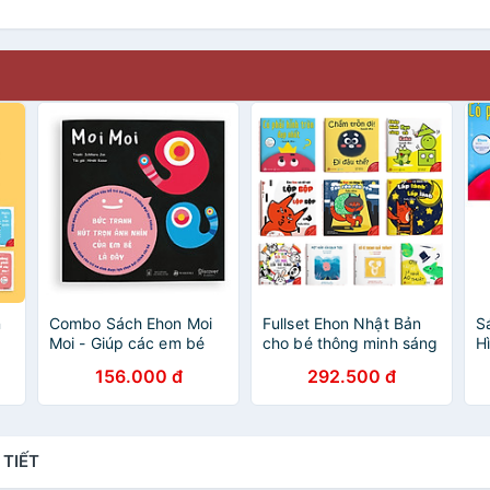
n
Combo Sách Ehon Moi
Fullset Ehon Nhật Bản
S
Moi - Giúp các em bé
cho bé thông minh sáng
H
ện
ngừng khóc - Điều kỳ
tạo: Ehon Điều Kỳ Diệu
t
156.000 đ
292.500 đ
diệu của hình khối- Ehon
Của Hình Khối + Điều Kỳ
t
Nhật Bản cho bé 0-6
Diệu Của Âm Thanh +
tuổi
Điều Kỳ Diệu Của Màu
Sắc (Bộ 10 cuốn cho bé
 TIẾT
0-6 tuổi / Bộ Sách Phát
Triển Trí Tuệ & Kích