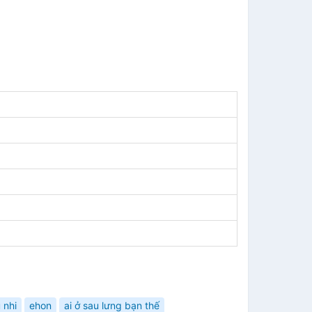
 nhi
ehon
ai ở sau lưng bạn thế