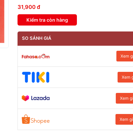
31,900 đ
Kiểm tra còn hàng
SO SÁNH GIÁ
Xem g
Xem g
Xem g
Xem g