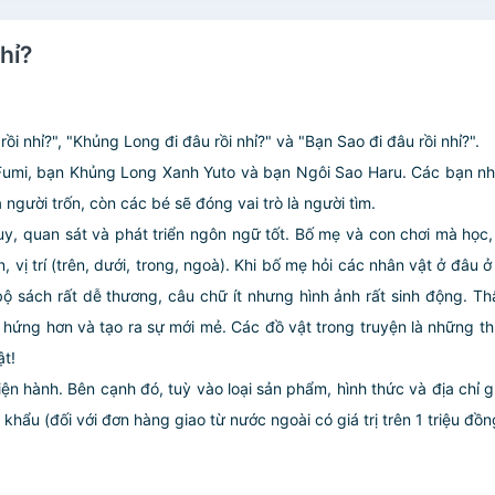
Thích Thị Giác Cho Bé)
hỉ?
i nhỉ?", "Khủng Long đi đâu rồi nhỉ?" và "Bạn Sao đi đâu rồi nhỉ?".
Fumi, bạn Khủng Long Xanh Yuto và bạn Ngôi Sao Haru. Các bạn nhỏ
 người trốn, còn các bé sẽ đóng vai trò là người tìm.
duy, quan sát và phát triển ngôn ngữ tốt. Bố mẹ và con chơi mà học,
vị trí (trên, dưới, trong, ngoà). Khi bố mẹ hỏi các nhân vật ở đâu ở
 bộ sách rất dễ thương, câu chữ ít nhưng hình ảnh rất sinh động. T
hứng hơn và tạo ra sự mới mẻ. Các đồ vật trong truyện là những th
ật!
iện hành. Bên cạnh đó, tuỳ vào loại sản phẩm, hình thức và địa chỉ 
ẩu (đối với đơn hàng giao từ nước ngoài có giá trị trên 1 triệu đồng)