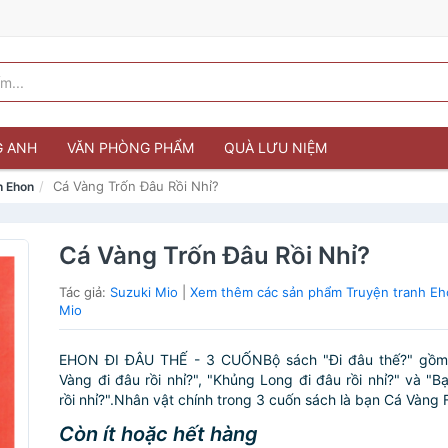
G ANH
VĂN PHÒNG PHẨM
QUÀ LƯU NIỆM
Cá Vàng Trốn Đâu Rồi Nhỉ?
h Ehon
Cá Vàng Trốn Đâu Rồi Nhỉ?
Tác giả:
Suzuki Mio
|
Xem thêm các sản phẩm Truyện tranh Eh
Mio
EHON ĐI ĐÂU THẾ - 3 CUỐNBộ sách "Đi đâu thế?" gồm
Vàng đi đâu rồi nhỉ?", "Khủng Long đi đâu rồi nhỉ?" và "B
rồi nhỉ?".Nhân vật chính trong 3 cuốn sách là bạn Cá Vàng F
Còn ít hoặc hết hàng