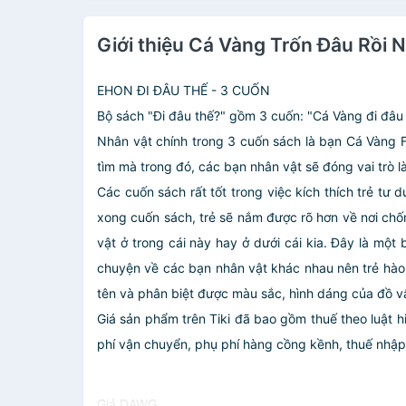
Giới thiệu Cá Vàng Trốn Đâu Rồi N
EHON ĐI ĐÂU THẾ - 3 CUỐN
Bộ sách "Đi đâu thế?" gồm 3 cuốn: "Cá Vàng đi đâu rồ
Nhân vật chính trong 3 cuốn sách là bạn Cá Vàng 
tìm mà trong đó, các bạn nhân vật sẽ đóng vai trò là
Các cuốn sách rất tốt trong việc kích thích trẻ tư 
xong cuốn sách, trẻ sẽ nắm được rõ hơn về nơi chốn, 
vật ở trong cái này hay ở dưới cái kia. Đây là một
chuyện về các bạn nhân vật khác nhau nên trẻ hào 
tên và phân biệt được màu sắc, hình dáng của đồ v
Giá sản phẩm trên Tiki đã bao gồm thuế theo luật h
phí vận chuyển, phụ phí hàng cồng kềnh, thuế nhập kh
Giá DAWG