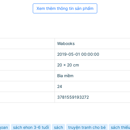
Xem thêm thông tin sản phẩm
Wabooks
2019-05-01 00:00:00
20 x 20 cm
Bìa mềm
24
3781559193272
goan
sách ehon 3-6 tuổi
sách
truyện tranh cho bé
sách thiếu