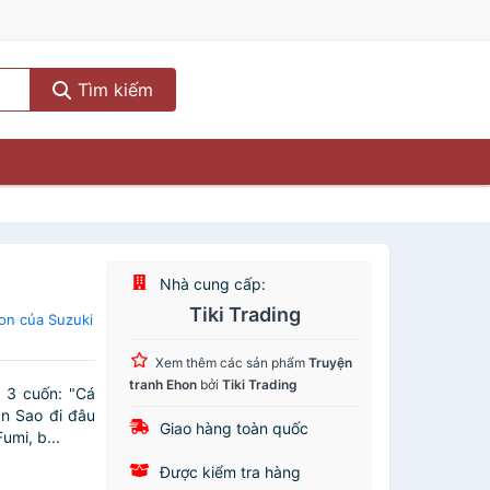
Tìm kiếm
Nhà cung cấp:
Tiki Trading
on của Suzuki
Xem thêm các sản phẩm
Truyện
tranh Ehon
bởi
Tiki Trading
 3 cuốn: "Cá
ạn Sao đi đâu
Giao hàng toàn quốc
umi, b...
Được kiểm tra hàng