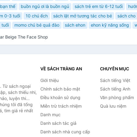
 bạn thế
buồn ngủ ơi là buồn ngủ
sách trẻ em từ 6-12 tuổi
hướ
m 0-3 tuổi
10 chú ếch
sách lật mở tương tác cho bé
sách cho 
 tuổi
momo chú bé quả đào
sách ehon
ehon kỹ năng sống
olar Beige The Face Shop
VỀ SÁCH TRÀNG AN
CHUYÊN MỤC
Giới thiệu
Sách tiếng Việt
. Từ sách ngoại
Chính sách bảo mật
Sách tiếng Anh
ập, sách thiếu nhi,
Điều khoản sử dụng
Văn phòng phẩm
o, luyện thi...
húng tôi đã tổng
Miễn trừ trách nhiệm
Quà lưu niệm
, tìm giá rẻ nhất
Danh mục
Danh sách tác giả
Danh sách nhà cung cấp