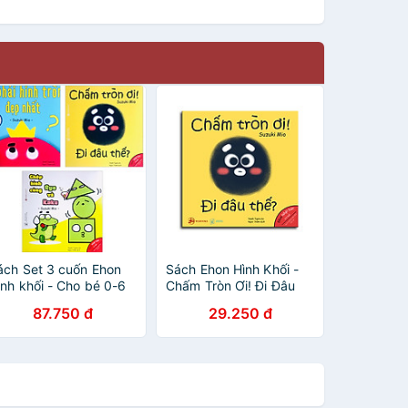
ách Set 3 cuốn Ehon
Sách Ehon Hình Khối -
ình khối - Cho bé 0-6
Chấm Tròn Ơi! Đi Đâu
uổi thông minh và sáng
Thế
87.750 đ
29.250 đ
ạo