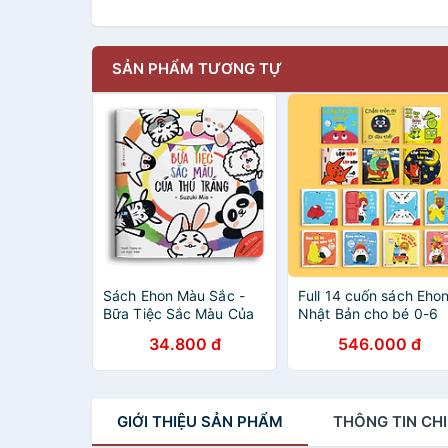
SẢN PHẨM TƯƠNG TỰ
Sách Ehon Màu Sắc -
Full 14 cuốn sách Eho
Bữa Tiệc Sắc Màu Của
Nhật Bản cho bé 0-6
Thú Trắng
tuổi phát triển toàn di
34.800 đ
546.000 đ
GIỚI THIỆU
SẢN PHẨM
THÔNG TIN
CHI