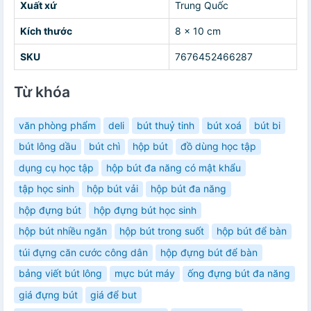
Xuất xứ
Trung Quốc
Kích thước
8 x 10 cm
SKU
7676452466287
Từ khóa
văn phòng phẩm
deli
bút thuỷ tinh
bút xoá
bút bi
bút lông dầu
bút chì
hộp bút
đồ dùng học tập
dụng cụ học tập
hộp bút đa năng có mật khẩu
tập học sinh
hộp bút vải
hộp bút đa năng
hộp đựng bút
hộp đựng bút học sinh
hộp bút nhiều ngăn
hộp bút trong suốt
hộp bút để bàn
túi đựng căn cước công dân
hộp đựng bút để bàn
bảng viết bút lông
mực bút máy
ống đựng bút đa năng
giá đựng bút
giá để but