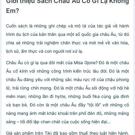
Giới thiệu Sách Châu Âu Có Gì Lạ Không
Em?
Cuốn sách là những ghi chép và mô tả của tác giả về hành
trình du lịch của bản thân qua một số quốc gia châu Âu, từ đó
chia sẻ những trải nghiệm chân thực và mới mẻ về văn hóa,
lịch sử, ẩm thực và con người nơi xứ lạ.
Châu Âu có gì lạ qua đôi mắt của Misa Gjone? Đó là một châu
Âu cổ kính với những công trình kiến trúc lâu đời. Đó là một
châu Âu đáng yêu với những sắc màu rực rỡ của chậu phong
lữ, trái rừng chín mọng. Đó là một châu Âu sôi động với hội hè
miên man; những lần đi hytte, những buổi fika cùng gia đình
và bạn bè. Đó còn là một châu Âu đầy “tội lỗi” với những cô
nàng mang ánh mắt khắc khoải trên phố đèn đỏ, những mảng
sáng – tối đối lập chan chát của cuộc sống hiện đại…
Giá sản phẩm trên Tiki đã bao gồm thuế theo luật hiện hành.