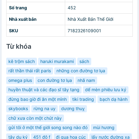
Số trang
452
Nhà xuất bản
Nhà Xuất Bản Thế Giới
SKU
7182326109001
Từ khóa
kê trộm sách
haruki murakami
sách
rất thần thái rất paris
những con đường tơ lụa
omega plus
con đường tơ lụa
nhã nam
huyền thuật và các đạo sĩ tây tạng
dế mèn phiêu lưu ký
đừng bao giờ đi ăn một mình
tiki trading
bạch dạ hành
skybooks
rừng na uy
dương thuỵ
chữ xưa còn một chút này
gửi tôi ở một thế giới song song nào đó
mùi hương
tây du ký
451 độ f
đi qua hoa cúc
lấy nước đường xa