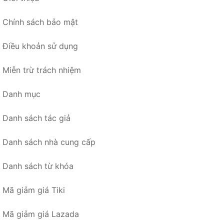
Chính sách bảo mật
Điều khoản sử dụng
Miễn trừ trách nhiệm
Danh mục
Danh sách tác giả
Danh sách nhà cung cấp
Danh sách từ khóa
Mã giảm giá Tiki
Mã giảm giá Lazada