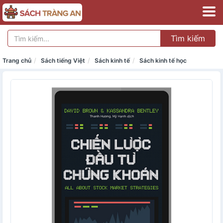
Tìm kiếm
Trang chủ
Sách tiếng Việt
Sách kinh tế
Sách kinh tế học