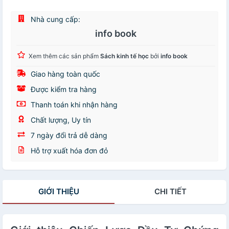
Nhà cung cấp:
info book
Xem thêm các sản phẩm
Sách kinh tế học
bởi
info book
Giao hàng toàn quốc
Được kiểm tra hàng
Thanh toán khi nhận hàng
Chất lượng, Uy tín
7 ngày đổi trả dễ dàng
Hỗ trợ xuất hóa đơn đỏ
GIỚI THIỆU
CHI TIẾT