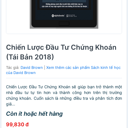
Chiến Lược Đầu Tư Chứng Khoán
(Tái Bản 2018)
Tác giả:
David Brown
|
Xem thêm các sản phẩm Sách kinh tế học
của David Brown
Chiến Lược Đầu Tư Chứng Khoán sẽ giúp bạn trở thành một
nhà đầu tư tự tin hơn và thành công hơn trên thị trường
chứng khoán. Cuốn sách là những điều tra và phân tích đơn
giả...
Còn ít hoặc hết hàng
99,830 đ