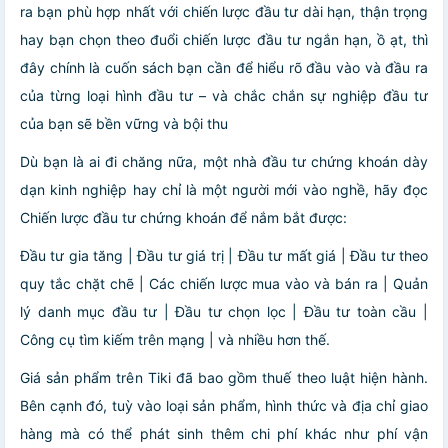
ra bạn phù hợp nhất với chiến lược đầu tư dài hạn, thận trọng
hay bạn chọn theo đuổi chiến lược đầu tư ngắn hạn, ồ ạt, thì
đây chính là cuốn sách bạn cần để hiểu rõ đầu vào và đầu ra
của từng loại hình đầu tư – và chắc chắn sự nghiệp đầu tư
của bạn sẽ bền vững và bội thu
Dù bạn là ai đi chăng nữa, một nhà đầu tư chứng khoán dày
dạn kinh nghiệp hay chỉ là một người mới vào nghề, hãy đọc
Chiến lược đầu tư chứng khoán để nắm bắt được:
Đầu tư gia tăng | Đầu tư giá trị | Đầu tư mất giá | Đầu tư theo
quy tắc chặt chẽ | Các chiến lược mua vào và bán ra | Quản
lý danh mục đầu tư | Đầu tư chọn lọc | Đầu tư toàn cầu |
Công cụ tìm kiếm trên mạng | và nhiều hơn thế.
Giá sản phẩm trên Tiki đã bao gồm thuế theo luật hiện hành.
Bên cạnh đó, tuỳ vào loại sản phẩm, hình thức và địa chỉ giao
hàng mà có thể phát sinh thêm chi phí khác như phí vận