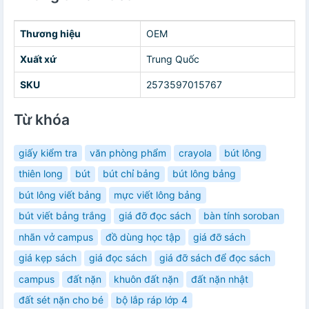
Thương hiệu
OEM
Xuất xứ
Trung Quốc
SKU
2573597015767
Từ khóa
giấy kiểm tra
văn phòng phẩm
crayola
bút lông
thiên long
bút
bút chỉ bảng
bút lông bảng
bút lông viết bảng
mực viết lông bảng
bút viết bảng trắng
giá đỡ đọc sách
bàn tính soroban
nhãn vở campus
đồ dùng học tập
giá đỡ sách
giá kẹp sách
giá đọc sách
giá đỡ sách để đọc sách
campus
đất nặn
khuôn đất nặn
đất nặn nhật
đất sét nặn cho bé
bộ lắp ráp lớp 4