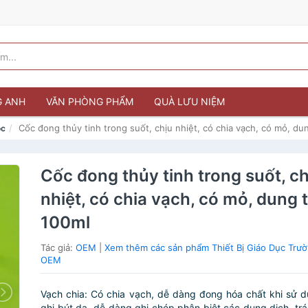
G ANH
VĂN PHÒNG PHẨM
QUÀ LƯU NIỆM
Cốc đong thủy tinh trong suốt, chịu nhiệt, có chia vạch, có mỏ, du
ọc
Cốc đong thủy tinh trong suốt, ch
nhiệt, có chia vạch, có mỏ, dung 
100ml
Tác giả:
OEM
|
Xem thêm các sản phẩm Thiết Bị Giáo Dục Trư
OEM
Vạch chia: Có chia vạch, dễ dàng đong hóa chất khi sử 
ghi bút dạ, dễ dàng ghi chép phân biệt các dung dịch, tr