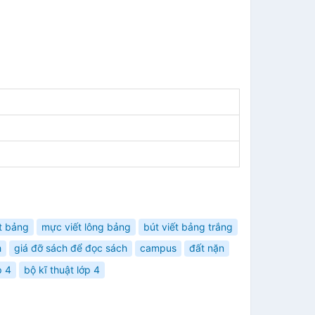
ết bảng
mực viết lông bảng
bút viết bảng trắng
h
giá đỡ sách để đọc sách
campus
đất nặn
p 4
bộ kĩ thuật lớp 4