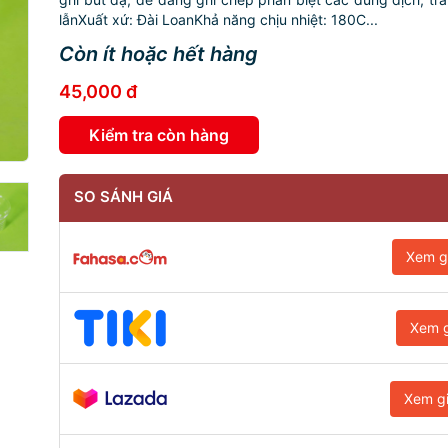
lẫnXuất xứ: Đài LoanKhả năng chịu nhiệt: 180C...
Còn ít hoặc hết hàng
45,000 đ
Kiểm tra còn hàng
SO SÁNH GIÁ
Xem g
Xem g
Xem g