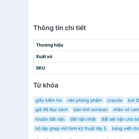
Thông tin chi tiết
Thương hiệu
Xuất xứ
SKU
Từ khóa
giấy kiểm tra
văn phòng phẩm
crayola
bút l
giá đỡ đọc sách
bàn tính soroban
nhãn vở ca
khuôn đất nặn
đất nặn nhật
đất sét nặn cho b
bộ lắp ghép mô hình kỹ thuật lớp 5
bảng viết ch