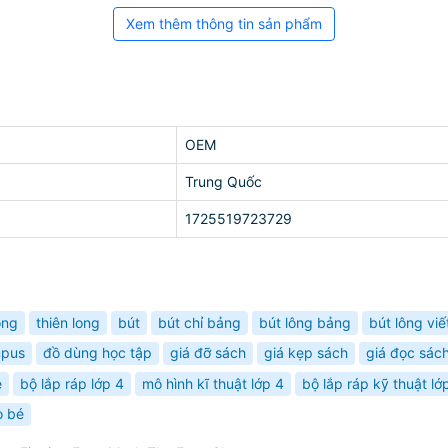
Xem thêm thông tin sản phẩm
OEM
Trung Quốc
1725519723729
ông
thiên long
bút
bút chỉ bảng
bút lông bảng
bút lông vi
mpus
đồ dùng học tập
giá đỡ sách
giá kẹp sách
giá đọc sác
é
bộ lắp ráp lớp 4
mô hình kĩ thuật lớp 4
bộ lắp ráp kỹ thuật lớ
o bé