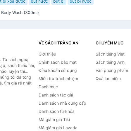
t bi xóa được
bút nước
bút bi
bút bi nước
o Body Wash (300ml)
VỀ SÁCH TRÀNG AN
CHUYÊN MỤC
Giới thiệu
Sách tiếng Việt
. Từ sách ngoại
Chính sách bảo mật
Sách tiếng Anh
ập, sách thiếu nhi,
Điều khoản sử dụng
Văn phòng phẩm
o, luyện thi...
húng tôi đã tổng
Miễn trừ trách nhiệm
Quà lưu niệm
, tìm giá rẻ nhất
Danh mục
Danh sách tác giả
Danh sách nhà cung cấp
Danh sách từ khóa
Mã giảm giá Tiki
Mã giảm giá Lazada