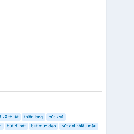
ẽ kỹ thuật
thiên long
bút xoá
h
bút đi nét
but muc den
bút gel nhiều màu