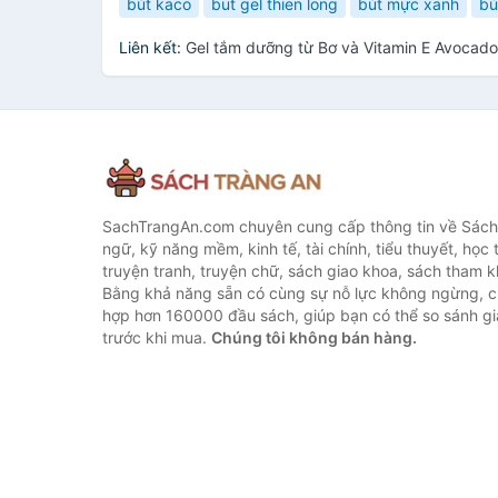
bút kaco
but gel thien long
bút mực xanh
bú
Liên kết:
Gel tắm dưỡng từ Bơ và Vitamin E Avocad
SachTrangAn.com chuyên cung cấp thông tin về Sách
ngữ, kỹ năng mềm, kinh tế, tài chính, tiểu thuyết, học t
truyện tranh, truyện chữ, sách giao khoa, sách tham khả
Bằng khả năng sẵn có cùng sự nỗ lực không ngừng, c
hợp hơn 160000 đầu sách, giúp bạn có thể so sánh giá
trước khi mua.
Chúng tôi không bán hàng.