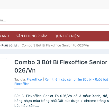
G ANH
VĂN PHÒNG PHẨM
QUÀ LƯU NIỆM
Combo 3 Bút Bi Flexoffice Senior Fo-026/Vn
- Ruột bút bi
Combo 3 Bút Bi Flexoffice Senior
026/Vn
Tác giả:
Flexoffice
|
Xem thêm các sản phẩm Bút bi - Ruột bút 
Flexoffice
Bút Bi Flexoffice Senior Fo-026/Vn có 3 màu: Xanh, đỏ
bằng nhựa màu trắng nhũ.Dắt bút được xi chrome trắng 
bút màu xám....