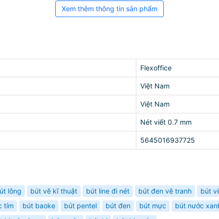
Xem thêm thông tin sản phẩm
Flexoffice
Việt Nam
Việt Nam
Nét viết 0.7 mm
5645016937725
út lông
bút vẽ kĩ thuật
bút line đi nét
bút đen vẽ tranh
bút v
 tím
bút baoke
bút pentel
bút đen
bút mực
bút nước xan