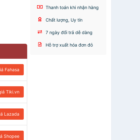
Thanh toán khi nhận hàng
Chất lượng, Uy tín
7 ngày đổi trả dễ dàng
Hỗ trợ xuất hóa đơn đỏ
iá Fahasa
iá Tiki.vn
iá Lazada
iá Shopee