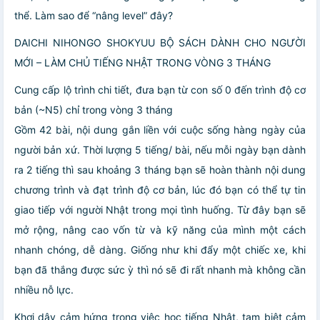
thể. Làm sao để “nâng level” đây?
DAICHI NIHONGO SHOKYUU BỘ SÁCH DÀNH CHO NGƯỜI
MỚI – LÀM CHỦ TIẾNG NHẬT TRONG VÒNG 3 THÁNG
Cung cấp lộ trình chi tiết, đưa bạn từ con số 0 đến trình độ cơ
bản (~N5) chỉ trong vòng 3 tháng
Gồm 42 bài, nội dung gắn liền với cuộc sống hàng ngày của
người bản xứ. Thời lượng 5 tiếng/ bài, nếu mỗi ngày bạn dành
ra 2 tiếng thì sau khoảng 3 tháng bạn sẽ hoàn thành nội dung
chương trình và đạt trình độ cơ bản, lúc đó bạn có thể tự tin
giao tiếp với người Nhật trong mọi tình huống. Từ đây bạn sẽ
mở rộng, nâng cao vốn từ và kỹ năng của mình một cách
nhanh chóng, dễ dàng. Giống như khi đẩy một chiếc xe, khi
bạn đã thắng được sức ỳ thì nó sẽ đi rất nhanh mà không cần
nhiều nỗ lực.
Khơi dậy cảm hứng trong việc học tiếng Nhật, tạm biệt cảm