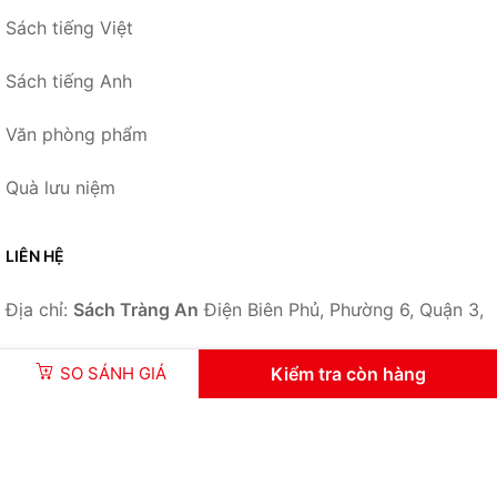
Sách tiếng Việt
Sách tiếng Anh
Văn phòng phẩm
Quà lưu niệm
LIÊN HỆ
Địa chỉ:
Sách Tràng An
Điện Biên Phủ, Phường 6, Quận 3,
Tp.HCM
SO SÁNH GIÁ
Kiểm tra còn hàng
Email: lienhe@sachtrangan.com
Liên kết hữu ích:
Tỷ giá
,
The Face Shop 360
,
Giá Vàng
,
Web Giá
,
Giá