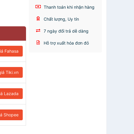
Thanh toán khi nhận hàng
Chất lượng, Uy tín
7 ngày đổi trả dễ dàng
Hỗ trợ xuất hóa đơn đỏ
iá Fahasa
iá Tiki.vn
iá Lazada
iá Shopee