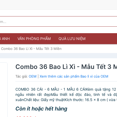
G ANH
VĂN PHÒNG PHẨM
QUÀ LƯU NIỆM
Combo 36 Bao Lì Xì - Mẫu Tết 3 Miền
Combo 36 Bao Lì Xì - Mẫu Tết 3 
Tác giả:
OEM
|
Xem thêm các sản phẩm Bao lì xì của OEM
COMBO 36 CÁI - 6 MẪU - 1 MẪU 6 CÁIKèm quà tặng 12 b
ngẫu nhiên rất đẹpMẫu thiết kế độc đáo, tinh tế và 
xuânChất liệu: Giấy mỹ thuậtKích thước: 16.5 x 8 cm ( vừa 
Còn ít hoặc hết hàng