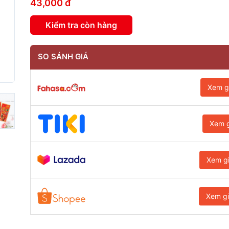
43,000 đ
Kiểm tra còn hàng
SO SÁNH GIÁ
Xem g
Xem g
Xem g
Xem g