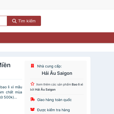
Tìm kiếm
Miền
Nhà cung cấp:
Hải Âu Saigon
Xem thêm các sản phẩm
Bao lì xì
ao lì xì mẫu
bởi
Hải Âu Saigon
đậm chất mùa
tờ 500k)...
Giao hàng toàn quốc
Được kiểm tra hàng