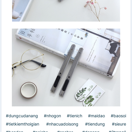
#dungcudanang #nhogon #tienich #maidao #baosoi
#tietkiemthoigian #nhacuadoisong #tiendung #sieure