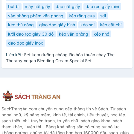
bút bi
máy cắt giấy
dao cắt giấy
dao rọc giấy mini
văn phòng phẩm văn phòng
kéo răng cưa
sdi
kéo thủ công
giao dọc giấy hình
kéo sdi
kéo cắt chỉ
lưỡi dao rọc giấy 30 độ
kéo văn phòng
kéo nhỏ
dao dọc giấy inox
Liên kết:
Set kem dưỡng chống lão hóa thuần chay The
Therapy Vegan Blending Cream Special Set
SachTrangAn.com chuyên cung cấp thông tin về Sách. Từ sách
ngoại ngữ, kỹ năng mềm, kinh tế, tài chính, tiểu thuyết, học tập,
sách thiếu nhi, truyện tranh, truyện chữ, sách giao khoa, sách
tham khảo, luyện thi... Bằng khả năng sẵn có cùng sự nỗ lực
không ngừng, chúng tôi đã tổng hợp hơn 160000 đầu sách, giúp