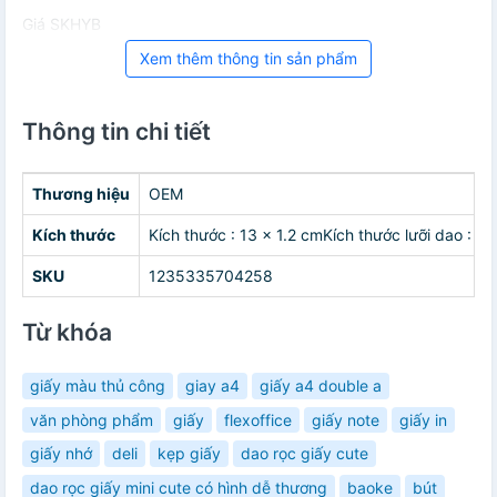
Giá SKHYB
Xem thêm thông tin sản phẩm
Thông tin chi tiết
Thương hiệu
OEM
Kích thước
Kích thước : 13 x 1.2 cmKích thước lưỡi dao :
SKU
1235335704258
Từ khóa
giấy màu thủ công
giay a4
giấy a4 double a
văn phòng phẩm
giấy
flexoffice
giấy note
giấy in
giấy nhớ
deli
kẹp giấy
dao rọc giấy cute
dao rọc giấy mini cute có hình dễ thương
baoke
bút