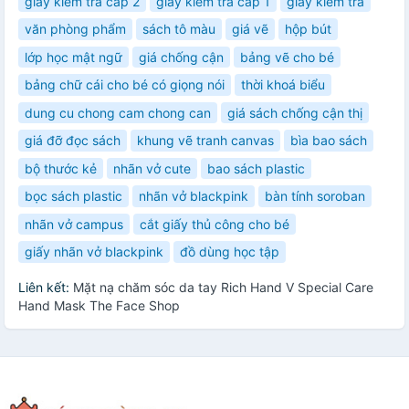
giấy kiểm tra cấp 2
giấy kiểm tra cấp 1
giấy kiểm tra
văn phòng phẩm
sách tô màu
giá vẽ
hộp bút
lớp học mật ngữ
giá chống cận
bảng vẽ cho bé
bảng chữ cái cho bé có giọng nói
thời khoá biểu
dung cu chong cam chong can
giá sách chống cận thị
giá đỡ đọc sách
khung vẽ tranh canvas
bìa bao sách
bộ thước kẻ
nhãn vở cute
bao sách plastic
bọc sách plastic
nhãn vở blackpink
bàn tính soroban
nhãn vở campus
cắt giấy thủ công cho bé
giấy nhãn vở blackpink
đồ dùng học tập
Liên kết:
Mặt nạ chăm sóc da tay Rich Hand V Special Care
Hand Mask The Face Shop