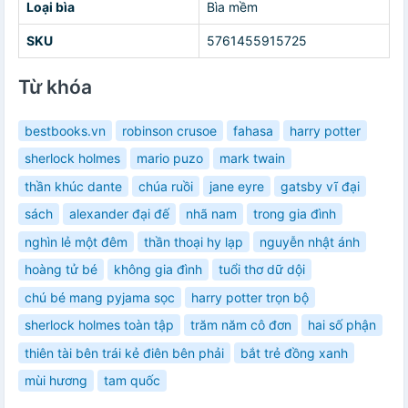
Loại bìa
Bìa mềm
SKU
5761455915725
Từ khóa
bestbooks.vn
robinson crusoe
fahasa
harry potter
sherlock holmes
mario puzo
mark twain
thần khúc dante
chúa ruồi
jane eyre
gatsby vĩ đại
sách
alexander đại đế
nhã nam
trong gia đình
nghìn lẻ một đêm
thần thoại hy lạp
nguyễn nhật ánh
hoàng tử bé
không gia đình
tuổi thơ dữ dội
chú bé mang pyjama sọc
harry potter trọn bộ
sherlock holmes toàn tập
trăm năm cô đơn
hai số phận
thiên tài bên trái kẻ điên bên phải
bắt trẻ đồng xanh
mùi hương
tam quốc