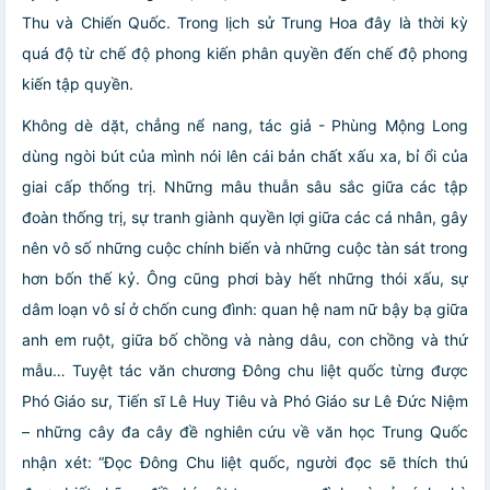
Thu và Chiến Quốc. Trong lịch sử Trung Hoa đây là thời kỳ
quá độ từ chế độ phong kiến phân quyền đến chế độ phong
kiến tập quyền.
Không dè dặt, chẳng nể nang, tác giả - Phùng Mộng Long
dùng ngòi bút của mình nói lên cái bản chất xấu xa, bỉ ổi của
giai cấp thống trị. Những mâu thuẫn sâu sắc giữa các tập
đoàn thống trị, sự tranh giành quyền lợi giữa các cá nhân, gây
nên vô số những cuộc chính biến và những cuộc tàn sát trong
hơn bốn thế kỷ. Ông cũng phơi bày hết những thói xấu, sự
dâm loạn vô sỉ ở chốn cung đình: quan hệ nam nữ bậy bạ giữa
anh em ruột, giữa bố chồng và nàng dâu, con chồng và thứ
mẫu… Tuyệt tác văn chương Đông chu liệt quốc từng được
Phó Giáo sư, Tiến sĩ Lê Huy Tiêu và Phó Giáo sư Lê Đức Niệm
– những cây đa cây đề nghiên cứu về văn học Trung Quốc
nhận xét: “Đọc Đông Chu liệt quốc, người đọc sẽ thích thú