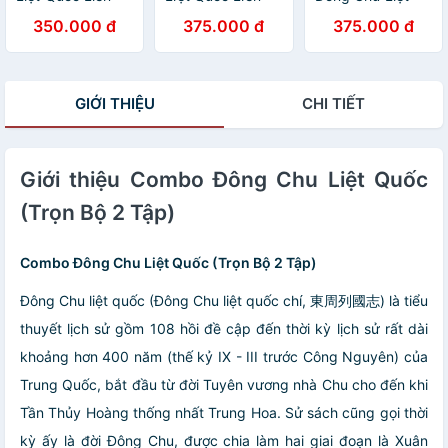
Hoàn Họa - Hộp
Hoàn Họa (Bộ 30
Quốc Liên Hoàn
350.000 đ
375.000 đ
375.000 đ
30 Tập
Tập)
Họa (Trọn Bộ 30
Tập) Tặng Kèm
Sổ Tay
GIỚI THIỆU
CHI TIẾT
Giới thiệu Combo Đông Chu Liệt Quốc
(Trọn Bộ 2 Tập)
Combo Đông Chu Liệt Quốc (Trọn Bộ 2 Tập)
Đông Chu liệt quốc (Đông Chu liệt quốc chí,
東周列國志
) là tiểu
thuyết lịch sử gồm 108 hồi đề cập đến thời kỳ lịch sử rất dài
khoảng hơn 400 năm (thế kỷ IX - III trước Công Nguyên) của
Trung Quốc, bắt đầu từ đời Tuyên vương nhà Chu cho đến khi
Tần Thủy Hoàng thống nhất Trung Hoa. Sử sách cũng gọi thời
kỳ ấy là đời Đông Chu, được chia làm hai giai đoạn là Xuân