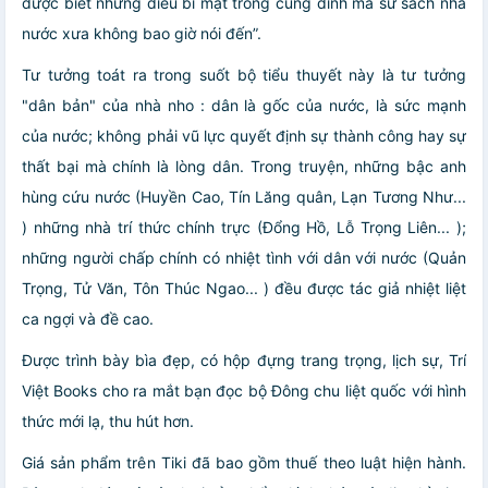
được biết những điều bí mật trong cung đình mà sử sách nhà
nước xưa không bao giờ nói đến”.
Tư tưởng toát ra trong suốt bộ tiểu thuyết này là tư tưởng
"dân bản" của nhà nho : dân là gốc của nước, là sức mạnh
của nước; không phải vũ lực quyết định sự thành công hay sự
thất bại mà chính là lòng dân. Trong truyện, những bậc anh
hùng cứu nước (Huyền Cao, Tín Lăng quân, Lạn Tương Như...
) những nhà trí thức chính trực (Đổng Hồ, Lỗ Trọng Liên... );
những người chấp chính có nhiệt tình với dân với nước (Quản
Trọng, Tử Văn, Tôn Thúc Ngao... ) đều được tác giả nhiệt liệt
ca ngợi và đề cao.
Được trình bày bìa đẹp, có hộp đựng trang trọng, lịch sự, Trí
Việt Books cho ra mắt bạn đọc bộ Đông chu liệt quốc với hình
thức mới lạ, thu hút hơn.
Giá sản phẩm trên Tiki đã bao gồm thuế theo luật hiện hành.