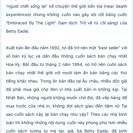
“người chết sống lại” kể chuyện thế giới bên kia (near death
experiences) nhưng không cuốn nào gây sôi nổi bằng cuốn
“Embraced By The Light” (tạm dịch: Trở về từ cõi sáng) của
Betty Eadie.
Xuất bản lần đầu năm 1992, nó đã trở nên một “best seller” với
số bản kỷ lục và dẫn đầu những cuốn sách bán chạy nhất
Hoa Kỳ. Bắt đầu từ tháng 2 năm 1994, nó trở nên cuốn sách
bán chạy nhất thế giới với mười tám ấn bản bằng các thứ
tiếng khác nhau. Trong ấn bản đầu tại Âu châu, nhiều độc giả
đã phải mua giá chợ đen vì nhà xuất bản in không kịp. Tại
Nhật Bản, những người không muốn chờ đợi, đã xếp hàng để
mua trước cửa nhà in, không đợi sách giao đến tiệm nữ Tại
sao cuốn sách này lại bán chạy như vậy? Theo các nhà bình
luận thì không những nội dung cuốn này phong phú hơn nhiều
cuốn sách tương tự mà tác giả, bà Betty Eadie, đã kinh