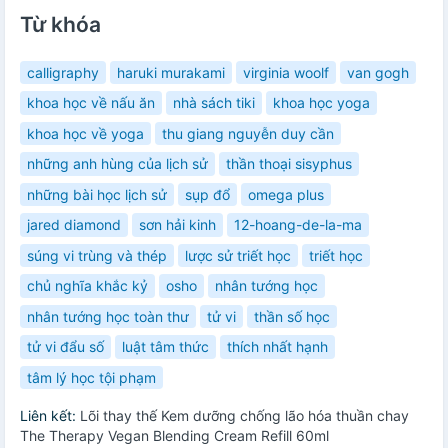
Từ khóa
calligraphy
haruki murakami
virginia woolf
van gogh
khoa học về nấu ăn
nhà sách tiki
khoa học yoga
khoa học về yoga
thu giang nguyễn duy cần
những anh hùng của lịch sử
thần thoại sisyphus
những bài học lịch sử
sụp đổ
omega plus
jared diamond
sơn hải kinh
12-hoang-de-la-ma
súng vi trùng và thép
lược sử triết học
triết học
chủ nghĩa khắc kỷ
osho
nhân tướng học
nhân tướng học toàn thư
tử vi
thần số học
tử vi đẩu số
luật tâm thức
thích nhất hạnh
tâm lý học tội phạm
Liên kết:
Lõi thay thế Kem dưỡng chống lão hóa thuần chay
The Therapy Vegan Blending Cream Refill 60ml