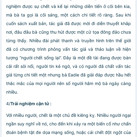
nghiệm được sự chết và kể lại những diễn tiến ở cõi bên kia,
mà bà ta gọi là cõi sáng, một cách chi tiết rõ ràng. Sau khi
cuốn sách xuất bản, tác giả đã được mời đi diễn thuyết khắp
nơi, đâu đâu bà cũng thu hút được một cử tọa đông đảo chưa
từng thấy. Nhiều đài phát thanh và truyền hình trên thế giới
đã có chương trình phỏng vấn tác giả và thảo luận về hiện
tượng “người chết sống lại”. Đây là một đề tài đang được bàn
cãi rất sôi nổi, người tin kẻ ngờ, và có người đã chất vấn tác
giả từng chi tiết một nhưng bà Eadie đã giải đáp được hầu hết
thắc mắc của mọi người nên số người hâm mộ bà ngày càng
nhiều.
4/
Trải nghiệm cận tử :
Với nhiều người, chết là một chủ đề kiêng kỵ. Nhiều người ngại
ngần suy nghĩ về nó, cho đến khi xảy ra một biến cố như chẩn
đoán bệnh tật đe dọa mạng sống, hoặc cái chết đột ngột của