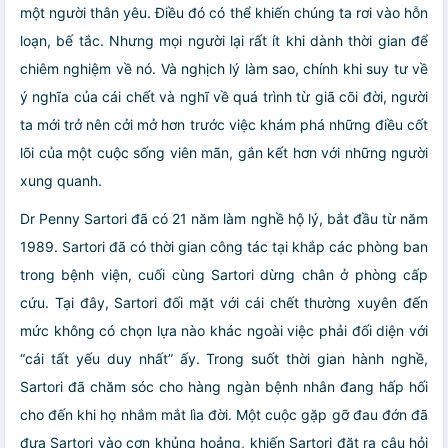
một người thân yêu. Điều đó có thể khiến chúng ta rơi vào hỗn
loạn, bế tắc. Nhưng mọi người lại rất ít khi dành thời gian để
chiêm nghiệm về nó. Và nghịch lý làm sao, chính khi suy tư về
ý nghĩa của cái chết và nghĩ về quá trình từ giã cõi đời, người
ta mới trở nên cởi mở hơn trước việc khám phá những điều cốt
lõi của một cuộc sống viên mãn, gắn kết hơn với những người
xung quanh.
Dr Penny Sartori đã có 21 năm làm nghề hộ lý, bắt đầu từ năm
1989. Sartori đã có thời gian công tác tại khắp các phòng ban
trong bệnh viện, cuối cùng Sartori dừng chân ở phòng cấp
cứu. Tại đây, Sartori đối mặt với cái chết thường xuyên đến
mức không có chọn lựa nào khác ngoài việc phải đối diện với
“cái tất yếu duy nhất” ấy. Trong suốt thời gian hành nghề,
Sartori đã chăm sóc cho hàng ngàn bệnh nhân đang hấp hối
cho đến khi họ nhắm mắt lìa đời. Một cuộc gặp gỡ đau đớn đã
đưa Sartori vào cơn khủng hoảng, khiến Sartori đặt ra câu hỏi