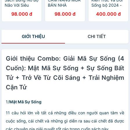
Não Với Siêu
BÁN NHÀ
Sống bộ 2024 -
Phương Pháp
Quan hệ giữa
98.000 đ
98.000 đ
400.000 đ
Huấn Luyện Silva
chủ nhà và kiến
trúc sư
GIỚI THIỆU
CHI TIẾT
Giới thiệu Combo: Giải Mã Sự Sống (4
Cuốn): Mật Mã Sự Sống + Sự Sống Bất
Tử + Trở Về Từ Cõi Sáng + Trải Nghiệm
Cận Tử
1/
Mật Mã Sự Sống
11 câu hỏi lớn về tất cả những điều con người quan tâm về
cuộc sống, cái chết và những gì diễn ra sau cái chết đã được
các chuyên gia giải quyết rốt ráo trong cuốn sách này.