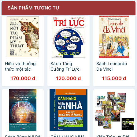
SẢN PHẨM TƯƠNG TỰ
Hiểu và thưởng
Sách Tăng
Sách Leonardo
thức một tác
Cường Trí Lực
Da Vinci
phẩm mỹ thuật
170.000 đ
120.000 đ
115.000 đ
Sách Bùng Nổ Bộ
CẨM NANG MUA
Kiến Trúc và Đời