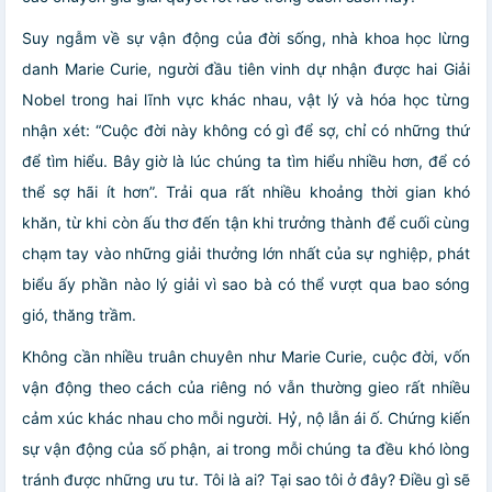
Suy ngẫm về sự vận động của đời sống, nhà khoa học lừng
danh Marie Curie, người đầu tiên vinh dự nhận được hai Giải
Nobel trong hai lĩnh vực khác nhau, vật lý và hóa học từng
nhận xét: “Cuộc đời này không có gì để sợ, chỉ có những thứ
để tìm hiểu. Bây giờ là lúc chúng ta tìm hiểu nhiều hơn, để có
thể sợ hãi ít hơn”. Trải qua rất nhiều khoảng thời gian khó
khăn, từ khi còn ấu thơ đến tận khi trưởng thành để cuối cùng
chạm tay vào những giải thưởng lớn nhất của sự nghiệp, phát
biểu ấy phần nào lý giải vì sao bà có thể vượt qua bao sóng
gió, thăng trầm.
Không cần nhiều truân chuyên như Marie Curie, cuộc đời, vốn
vận động theo cách của riêng nó vẫn thường gieo rất nhiều
cảm xúc khác nhau cho mỗi người. Hỷ, nộ lẫn ái ố. Chứng kiến
sự vận động của số phận, ai trong mỗi chúng ta đều khó lòng
tránh được những ưu tư. Tôi là ai? Tại sao tôi ở đây? Điều gì sẽ