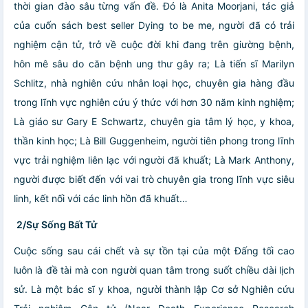
thời gian đào sâu từng vấn đề. Đó là Anita Moorjani, tác giả
của cuốn sách best seller Dying to be me, người đã có trải
nghiệm cận tử, trở về cuộc đời khi đang trên giường bệnh,
hôn mê sâu do căn bệnh ung thư gây ra; Là tiến sĩ Marilyn
Schlitz, nhà nghiên cứu nhân loại học, chuyên gia hàng đầu
trong lĩnh vực nghiên cứu ý thức với hơn 30 năm kinh nghiệm;
Là giáo sư Gary E Schwartz, chuyên gia tâm lý học, y khoa,
thần kinh học; Là Bill Guggenheim, người tiên phong trong lĩnh
vực trải nghiệm liên lạc với người đã khuất; Là Mark Anthony,
người được biết đến với vai trò chuyên gia trong lĩnh vực siêu
linh, kết nối với các linh hồn đã khuất…
2/Sự Sống Bất Tử
Cuộc sống sau cái chết và sự tồn tại của một Đấng tối cao
luôn là đề tài mà con người quan tâm trong suốt chiều dài lịch
sử. Là một bác sĩ y khoa, người thành lập Cơ sở Nghiên cứu