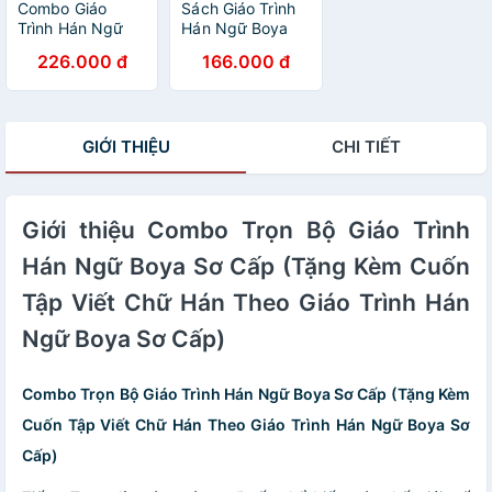
Combo Giáo
Sách Giáo Trình
Trình Hán Ngữ
Hán Ngữ Boya
Boya Sơ Cấp 2 +
Sơ Cấp I ( Kèm
226.000 đ
166.000 đ
Sách Bài Tập
CD - Hoặc dùng
Đáp Án (Tái Bản -
App)
Kèm App)
GIỚI THIỆU
CHI TIẾT
Giới thiệu Combo Trọn Bộ Giáo Trình
Hán Ngữ Boya Sơ Cấp (Tặng Kèm Cuốn
Tập Viết Chữ Hán Theo Giáo Trình Hán
Ngữ Boya Sơ Cấp)
Combo Trọn Bộ Giáo Trình Hán Ngữ Boya Sơ Cấp (Tặng Kèm
Cuốn Tập Viết Chữ Hán Theo Giáo Trình Hán Ngữ Boya Sơ
Cấp)