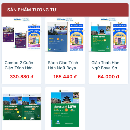
SẢN PHẨM TƯƠNG TỰ
Combo 2 Cuốn
Sách Giáo Trình
Giáo Trình Hán
Giáo Trình Hán
Hán Ngữ Boya
Ngữ Boya Sơ
Ngữ Boya Trung
Trung Cấp I -
Cấp - Sách Bài
330.880 đ
165.440 đ
64.000 đ
Cấp II (Tập 1 +
Tập 1
Tập Kèm Đáp Án
tập 2) tặng kèm
Tập II
bookmark