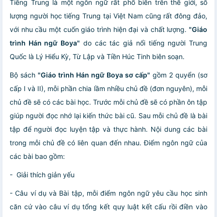
Tiếng Trung là một ngôn ngữ rất phổ biến trên thế giới, số
lượng người học tiếng Trung tại Việt Nam cũng rất đông đảo,
với nhu cầu một cuốn giáo trình hiện đại và chất lượng.
"Giáo
trình Hán ngữ Boya"
do các tác giả nổi tiếng người Trung
Quốc là Lý Hiểu Kỳ, Từ Lập và Tiền Húc Tinh biên soạn.
Bộ sách
"Giáo trình Hán ngữ Boya sơ cấp"
gồm 2 quyển (sơ
cấp I và II), mỗi phần chia lầm nhiều chủ đề (đơn nguyên), mỗi
chủ đề sẽ có các bài học. Trước mỗi chủ đề sẽ có phần ôn tập
giúp người đọc nhớ lại kiến thức bài cũ. Sau mỗi chủ đề là bài
tập để người đọc luyện tập và thực hành. Nội dung các bài
trong mỗi chủ đề có liên quan đến nhau. Điểm ngôn ngữ của
các bài bao gồm:
- Giải thích giản yếu
- Câu ví dụ và Bài tập, mỗi điểm ngôn ngữ yêu cầu học sinh
căn cứ vào câu ví dụ tổng kết quy luật kết cấu rồi điền vào