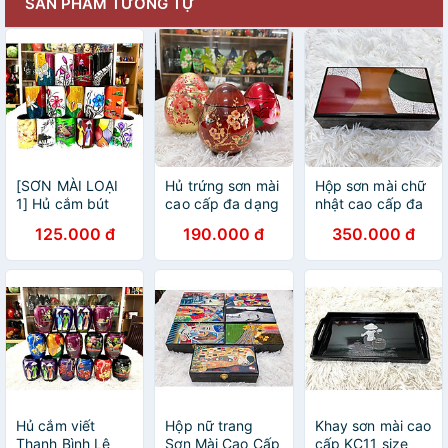
SẢN PHẨM TƯƠNG TỰ
[SƠN MÀI LOẠI
Hủ trứng sơn mài
Hộp sơn mài chữ
1] Hủ cắm bút
cao cấp đa dạng
nhật cao cấp đa
sơn mài - Quà
màu sắc thích
năng đựng đồ
125.000 đ
190.000 đ
350.000 đ
Tặng Quà Lưu
hợp đựng đồ vật
vật nhỏ văn
niệm - Trang trí
nhỏ, bánh kẹo,
phòng, trong
Decor size 11x7
làm quà tặng
nhà, làm quà
cm
tặng ý nghĩa
Hủ cắm viết
Hộp nữ trang
Khay sơn mài cao
Thanh Bình Lê
Sơn Mài Cao Cấp
cấp KC11 size