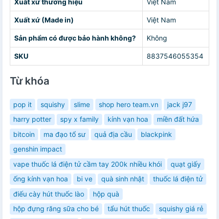
Xuất xứ thương hiệu
Việt Nam
Xuất xứ (Made in)
Việt Nam
Sản phẩm có được bảo hành không?
Không
SKU
8837546055354
Từ khóa
pop it
squishy
slime
shop hero team.vn
jack j97
harry potter
spy x family
kính vạn hoa
miền đất hứa
bitcoin
ma đạo tổ sư
quả địa cầu
blackpink
genshin impact
vape thuốc lá điện tử cầm tay 200k nhiều khói
quạt giấy
ống kính vạn hoa
bi ve
quà sinh nhật
thuốc lá điện tử
điếu cày hút thuốc lào
hộp quà
hộp đựng răng sữa cho bé
tẩu hút thuốc
squishy giá rẻ