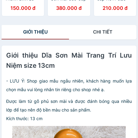
10x7 cm hàng
Thanh Bình Lê
27x15x2.5 cm
150.000 đ
380.000 đ
210.000 đ
xuất khẩu nhiều
size 14x24x6 cm
đẹp mắt, sang
mẫu mã
đựng đồ trang
trọng, quà tặng ý
sức, vật dụng
nghĩa
nhỏ xinh, trang
GIỚI THIỆU
CHI TIẾT
trí, làm quà tặng
ý nghĩa
Giới thiệu Dĩa Sơn Mài Trang Trí Lưu
Niệm size 13cm
- LƯU Ý: Shop giao mẫu ngẫu nhiên, khách hàng muốn lựa
chọn mẫu vui lòng nhắn tin riêng cho shop nhé ạ.
Được làm từ gỗ phủ sơn mài và được đánh bóng qua nhiều
lớp để tạo nên độ bền màu cho sản phẩm.
Kích thước: 13 cm