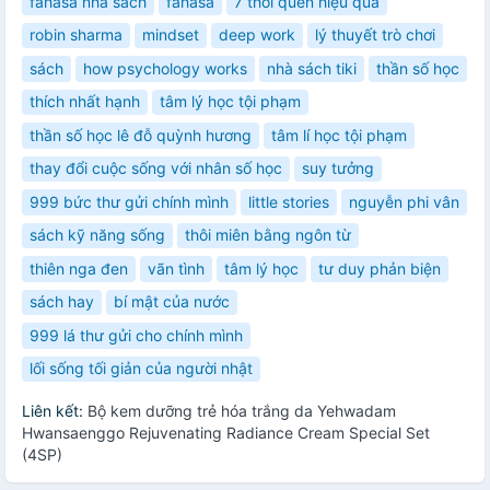
fahasa nhà sách
fahasa
7 thói quen hiệu quả
robin sharma
mindset
deep work
lý thuyết trò chơi
sách
how psychology works
nhà sách tiki
thần số học
thích nhất hạnh
tâm lý học tội phạm
thần số học lê đỗ quỳnh hương
tâm lí học tội phạm
thay đổi cuộc sống với nhân số học
suy tưởng
999 bức thư gửi chính mình
little stories
nguyễn phi vân
sách kỹ năng sống
thôi miên bằng ngôn từ
thiên nga đen
vãn tình
tâm lý học
tư duy phản biện
sách hay
bí mật của nước
999 lá thư gửi cho chính mình
lối sống tối giản của người nhật
Liên kết:
Bộ kem dưỡng trẻ hóa trắng da Yehwadam
Hwansaenggo Rejuvenating Radiance Cream Special Set
(4SP)