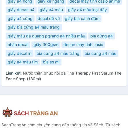
giấy a4 hồng
giấy kẻ ngang
decal máy tính casio anime
giấy decan a4
giấy a4 màu
giấy a4 màu loại dầy
giấy a4 cứng
decal dễ vỡ
giấy bìa xanh đậm
giấy bìa cứng a4 màu trắng
giấy màu dạ quang pgrand a4 nhiều màu
bìa cứng a4
nhãn decal
giấy 300gsm
decan máy tính casio
giấy decal in
bìa cứng a4 màu trắng
bìa cứng a4 màu
giấy a4 màu tím
bìa sơ mi
Liên kết:
Nước thần phục hồi da The Therapy First Serum The
Face Shop (130ml)
SachTrangAn.com chuyên cung cấp thông tin về Sách. Từ sách