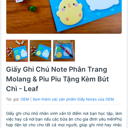
Giấy Ghi Chú Note Phân Trang
Molang & Piu Piu Tặng Kèm Bút
Chì - Leaf
Tác giả:
OEM
|
Xem thêm các sản phẩm Giấy Notes của OEM
Giấy ghi chú nhỏ nhắn xinh xắn tô điểm nơi bạn học tập, làm
việc hay cả nơi bạn nấu các bữa ăn cho gia đình yêu mếnPhù
hợp tiện lợi cho cho tất cả mọi người, giúp ghi nhớ hay nhắc