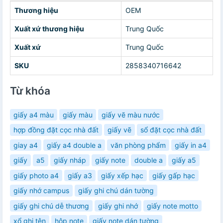
Thương hiệu
OEM
Xuất xứ thương hiệu
Trung Quốc
Xuất xứ
Trung Quốc
SKU
2858340716642
Từ khóa
giấy a4 màu
giấy màu
giấy vẽ màu nước
hợp đồng đặt cọc nhà đất
giấy vẽ
sổ đặt cọc nhà đất
giay a4
giấy a4 double a
văn phòng phẩm
giấy in a4
giấy
a5
giấy nháp
giấy note
double a
giấy a5
giấy photo a4
giấy a3
giấy xếp hạc
giấy gấp hạc
giấy nhớ campus
giấy ghi chú dán tường
giấy ghi chú dễ thương
giấy ghi nhớ
giấy note motto
xổ ghi tên
hộp note
giấy note dán tường