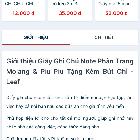
GHI CHÚ, GHI
có keo 2 x 3 -
Giấy nhớ 5 màu
TÊN DECAL
Combo 5 xấp
nhựa WT08
12.000 đ
35.000 đ
52.000 đ
NO.102
GIỚI THIỆU
CHI TIẾT
Giới thiệu Giấy Ghi Chú Note Phân Trang
Molang & Piu Piu Tặng Kèm Bút Chì -
Leaf
Giấy ghi chú nhỏ nhắn xinh xắn tô điểm nơi bạn học tập, làm
việc hay cả nơi bạn nấu các bữa ăn cho gia đình yêu mến
Phù hợp tiện lợi cho cho tất cả mọi người, giúp ghi nhớ hay
nhắc nhở các công việc, công thức đáng nhớ
Chất lượng giấy tốt, viết không sợ lem mực