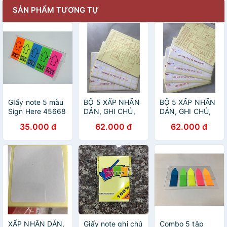
SẢN PHẨM TƯƠNG TỰ
GIấy note 5 màu
BỘ 5 XẤP NHÃN
BỘ 5 XẤP NHÃN
Sign Here 45668
DÁN, GHI CHÚ,
DÁN, GHI CHÚ,
GHI TÊN DECAL
GHI TÊN DECAL
35.000 đ
62.000 đ
62.000 đ
NO.110
NO.99
XẤP NHÃN DÁN,
Giấy note ghi chú
Combo 5 tập