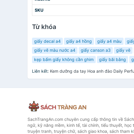
SKU
Từ khóa
giấy decal a4
giấy a4 hồng
giấy a4 màu
giấ
giấy vẽ màu nước a4
giấy canson a3
giấy vẽ
kẹp bấm giấy không cần ghim
giấy bãi bằng
g
Liên kết:
Kem dưỡng da tay Hoa anh đào Daily Per
SachTrangAn.com chuyên cung cấp thông tin về Sách
ngữ, kỹ năng mềm, kinh tế, tài chính, tiểu thuyết, học t
truyện tranh, truyện chữ, sách giao khoa, sách tham khả