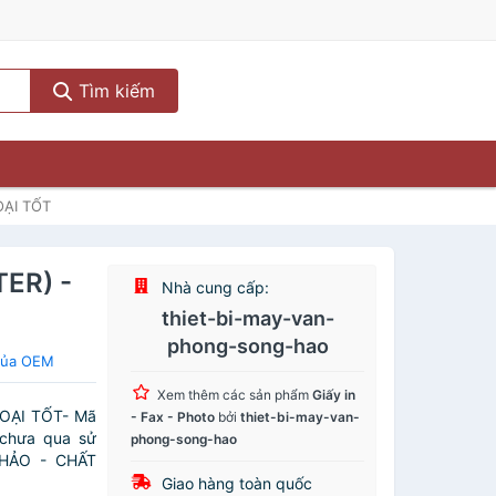
Tìm kiếm
OẠI TỐT
TER) -
Nhà cung cấp:
thiet-bi-may-van-
phong-song-hao
 của OEM
Xem thêm các sản phẩm
Giấy in
 LOẠI TỐT- Mã
- Fax - Photo
bởi
thiet-bi-may-van-
 chưa qua sử
phong-song-hao
 HẢO - CHẤT
Giao hàng toàn quốc