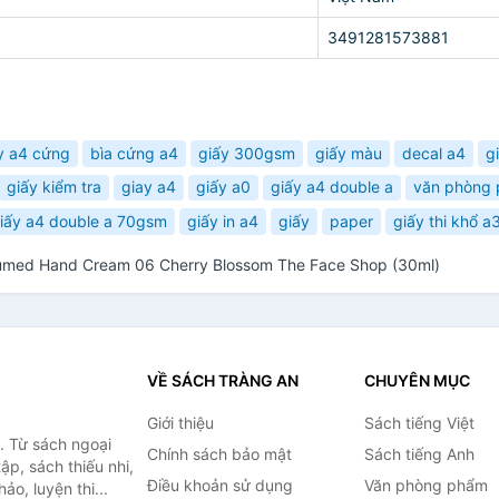
3491281573881
y a4 cứng
bìa cứng a4
giấy 300gsm
giấy màu
decal a4
g
giấy kiểm tra
giay a4
giấy a0
giấy a4 double a
văn phòng
iấy a4 double a 70gsm
giấy in a4
giấy
paper
giấy thi khổ 
fumed Hand Cream 06 Cherry Blossom The Face Shop (30ml)
VỀ SÁCH TRÀNG AN
CHUYÊN MỤC
Giới thiệu
Sách tiếng Việt
. Từ sách ngoại
Chính sách bảo mật
Sách tiếng Anh
ập, sách thiếu nhi,
Điều khoản sử dụng
Văn phòng phẩm
o, luyện thi...