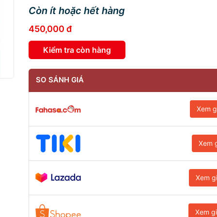
Còn ít hoặc hết hàng
450,000 đ
Kiểm tra còn hàng
SO SÁNH GIÁ
Xem g
Xem g
Xem g
Xem g