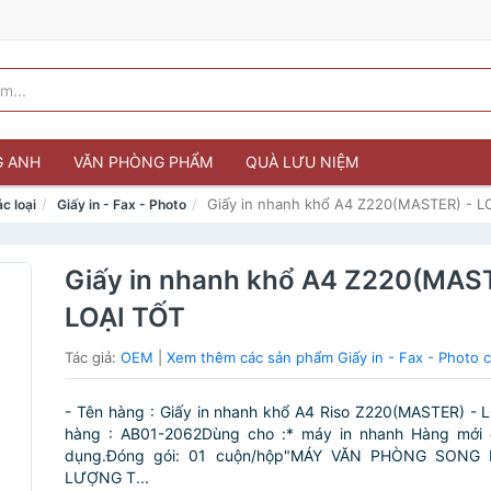
G ANH
VĂN PHÒNG PHẨM
QUÀ LƯU NIỆM
Giấy in nhanh khổ A4 Z220(MASTER) - L
c loại
Giấy in - Fax - Photo
Giấy in nhanh khổ A4 Z220(MAS
LOẠI TỐT
Tác giả:
OEM
|
Xem thêm các sản phẩm Giấy in - Fax - Photo
- Tên hàng : Giấy in nhanh khổ A4 Riso Z220(MASTER) -
hàng : AB01-2062Dùng cho :* máy in nhanh Hàng mới
dụng.Đóng gói: 01 cuộn/hộp"MÁY VĂN PHÒNG SONG
LƯỢNG T...