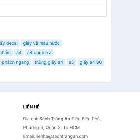
iấy decal
giấy vẽ màu nước
 phẩm
a4
a4 double a
a3 phách ngang
thùng giấy a4
a5
giấy a4 80
LIÊN HỆ
Địa chỉ:
Sách Tràng An
Điện Biên Phủ,
Phường 6, Quận 3, Tp.HCM
Email: lienhe@sachtrangan.com