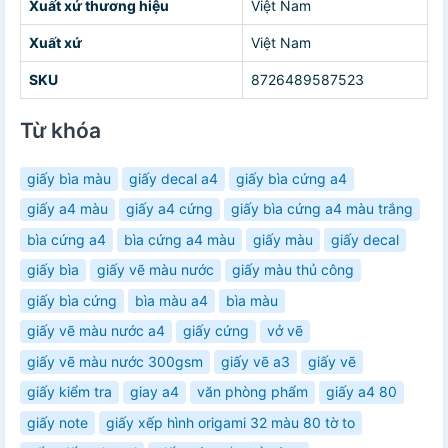
Xuất xứ thương hiệu
Việt Nam
Xuất xứ
Việt Nam
SKU
8726489587523
Từ khóa
giấy bìa màu
giấy decal a4
giấy bìa cứng a4
giấy a4 màu
giấy a4 cứng
giấy bìa cứng a4 màu trắng
bìa cứng a4
bìa cứng a4 màu
giấy màu
giấy decal
giấy bìa
giấy vẽ màu nước
giấy màu thủ công
giấy bìa cứng
bìa màu a4
bìa màu
giấy vẽ màu nước a4
giấy cứng
vở vẽ
giấy vẽ màu nước 300gsm
giấy vẽ a3
giấy vẽ
giấy kiểm tra
giay a4
văn phòng phẩm
giấy a4 80
giấy note
giấy xếp hình origami 32 màu 80 tờ to