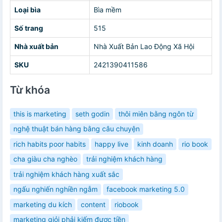
Loại bìa
Bìa mềm
Số trang
515
Nhà xuất bản
Nhà Xuất Bản Lao Động Xã Hội
SKU
2421390411586
Từ khóa
this is marketing
seth godin
thôi miên bằng ngôn từ
nghệ thuật bán hàng bằng câu chuyện
rich habits poor habits
happy live
kinh doanh
rio book
cha giàu cha nghèo
trải nghiệm khách hàng
trải nghiệm khách hàng xuất sắc
ngấu nghiến nghiền ngẫm
facebook marketing 5.0
marketing du kích
content
riobook
marketing giỏi phải kiếm được tiền