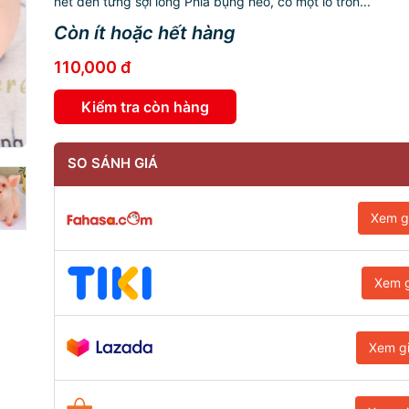
nét đến từng sợi lông Phía bụng heo, có một lỗ tròn...
Còn ít hoặc hết hàng
110,000 đ
Kiểm tra còn hàng
SO SÁNH GIÁ
Xem g
Xem g
Xem g