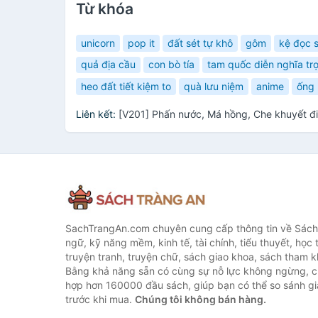
Từ khóa
unicorn
pop it
đất sét tự khô
gôm
kệ đọc 
quả địa cầu
con bò tía
tam quốc diễn nghĩa tr
heo đất tiết kiệm to
quà lưu niệm
anime
ống 
Liên kết:
[V201] Phấn nước, Má hồng, Che khuyết đi
SachTrangAn.com chuyên cung cấp thông tin về Sách
ngữ, kỹ năng mềm, kinh tế, tài chính, tiểu thuyết, học t
truyện tranh, truyện chữ, sách giao khoa, sách tham khả
Bằng khả năng sẵn có cùng sự nỗ lực không ngừng, c
hợp hơn 160000 đầu sách, giúp bạn có thể so sánh giá
trước khi mua.
Chúng tôi không bán hàng.