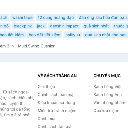
sách
washi tape
12 cung hoàng đạo
đàn ông sao hỏa đàn bà s
ọn bộ
blackpink
jack
genshin impact
quà sinh nhật
thuốc l
heo tiết kiệm
heo đất tiết kiệm
haikyuu
quà sinh nhật cho bạn 
ểm 3 in 1 Multi Swing Cushion
VỀ SÁCH TRÀNG AN
CHUYÊN MỤC
Giới thiệu
Sách tiếng Việt
. Từ sách ngoại
Chính sách bảo mật
Sách tiếng Anh
ập, sách thiếu nhi,
Điều khoản sử dụng
Văn phòng phẩm
o, luyện thi...
húng tôi đã tổng
Miễn trừ trách nhiệm
Quà lưu niệm
, tìm giá rẻ nhất
Danh mục
Danh sách tác giả