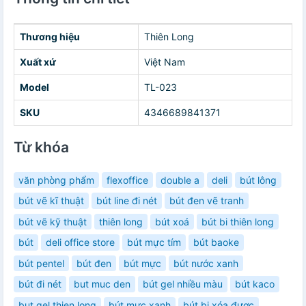
Thương hiệu
Thiên Long
Xuất xứ
Việt Nam
Model
TL-023
SKU
4346689841371
Từ khóa
văn phòng phẩm
flexoffice
double a
deli
bút lông
bút vẽ kĩ thuật
bút line đi nét
bút đen vẽ tranh
bút vẽ kỹ thuật
thiên long
bút xoá
bút bi thiên long
bút
deli office store
bút mực tím
bút baoke
bút pentel
bút đen
bút mực
bút nước xanh
bút đi nét
but muc den
bút gel nhiều màu
bút kaco
but gel thien long
bút mực xanh
bút bi xóa được