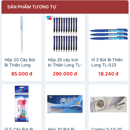
SẢN PHẨM TƯƠNG TỰ
Hộp 20 Cây Bút
Hộp 20 cây bút
Vỉ 3 Bút Bi Thiên
Bi Thiên Long
bi Thiên Long TL-
Long TL-023
TL097
036 ngòi 0.7mm
85.000 đ
290.000 đ
18.240 đ
Vỉ 5 Cây Bút Bi
Hộp 20 Bút Bi
Combo 5-10-20