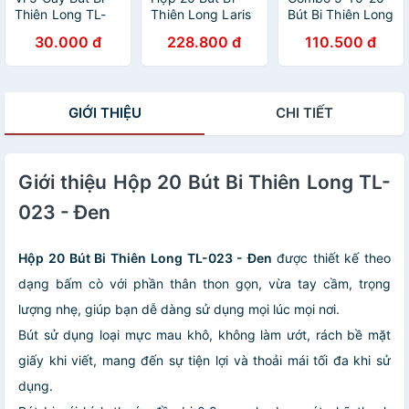
Thiên Long TL-
Thiên Long Laris
Bút Bi Thiên Long
08 - Đỏ
0.5mm TL-095
TL-027 - Mực
30.000 đ
228.800 đ
110.500 đ
Xanh/Đen/
Đỏ/Tím
GIỚI THIỆU
CHI TIẾT
Giới thiệu Hộp 20 Bút Bi Thiên Long TL-
023 - Đen
Hộp 20 Bút Bi Thiên Long TL-023 - Đen
được thiết kế theo
dạng bấm cò với phần thân thon gọn, vừa tay cầm, trọng
lượng nhẹ, giúp bạn dễ dàng sử dụng mọi lúc mọi nơi.
Bút sử dụng loại mực mau khô, không làm ướt, rách bề mặt
giấy khi viết, mang đến sự tiện lợi và thoải mái tối đa khi sử
dụng.