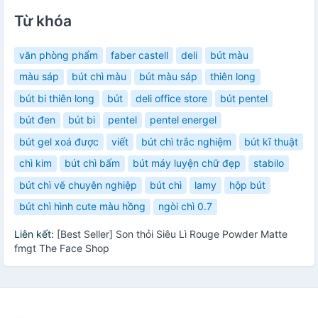
Từ khóa
văn phòng phẩm
faber castell
deli
bút màu
màu sáp
bút chì màu
bút màu sáp
thiên long
bút bi thiên long
bút
deli office store
bút pentel
bút đen
bút bi
pentel
pentel energel
bút gel xoá được
viết
bút chì trắc nghiệm
bút kĩ thuật
chì kim
bút chì bấm
bút máy luyện chữ đẹp
stabilo
bút chì vẽ chuyên nghiệp
bút chì
lamy
hộp bút
bút chì hình cute màu hồng
ngòi chì 0.7
Liên kết:
[Best Seller] Son thỏi Siêu Lì Rouge Powder Matte
fmgt The Face Shop