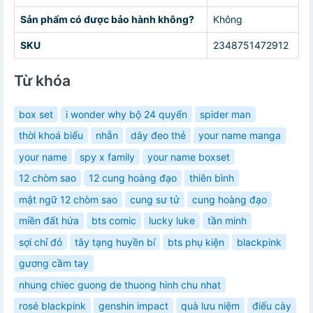
Sản phẩm có được bảo hành không?
Không
SKU
2348751472912
Từ khóa
box set
i wonder why bộ 24 quyển
spider man
thời khoá biểu
nhẫn
dây đeo thẻ
your name manga
your name
spy x family
your name boxset
12 chòm sao
12 cung hoàng đạo
thiên bình
mật ngữ 12 chòm sao
cung sư tử
cung hoàng đạo
miền đất hứa
bts comic
lucky luke
tần minh
sợi chỉ đỏ
tây tạng huyền bí
bts phụ kiện
blackpink
gương cầm tay
nhung chiec guong de thuong hinh chu nhat
rosé blackpink
genshin impact
quà lưu niệm
điếu cày