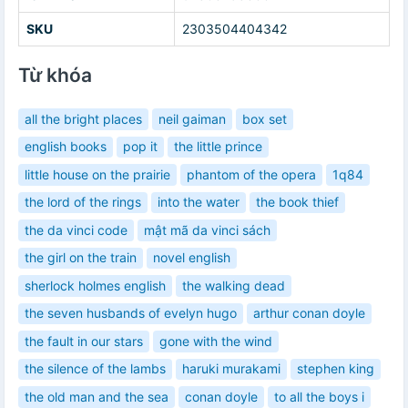
SKU
2303504404342
Từ khóa
all the bright places
neil gaiman
box set
english books
pop it
the little prince
little house on the prairie
phantom of the opera
1q84
the lord of the rings
into the water
the book thief
the da vinci code
mật mã da vinci sách
the girl on the train
novel english
sherlock holmes english
the walking dead
the seven husbands of evelyn hugo
arthur conan doyle
the fault in our stars
gone with the wind
the silence of the lambs
haruki murakami
stephen king
the old man and the sea
conan doyle
to all the boys i