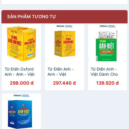
SẢN PHẨM TƯƠNG TỰ
Từ Điển Oxford
Từ Điển Anh -
Từ Điển Anh -
Anh - Anh - Việt
Anh - Việt
Việt Dành Cho
Bìa Vàng Cứng
Học Sinh
298.000 đ
297.440 đ
139.920 đ
(tặng kèm giấy
nhớ PS)