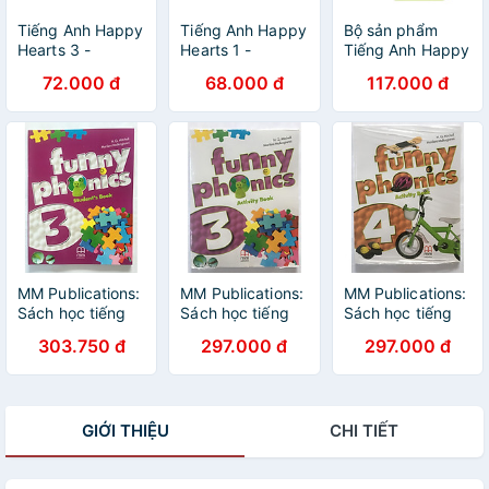
Tiếng Anh Happy
Tiếng Anh Happy
Bộ sản phẩm
Hearts 3 -
Hearts 1 -
Tiếng Anh Happy
Student's Book
Student's Book
Hearts 3 -
72.000 đ
68.000 đ
117.000 đ
Student's Book &
Workbook ((sách
bài học và bài
tập)
MM Publications:
MM Publications:
MM Publications:
Sách học tiếng
Sách học tiếng
Sách học tiếng
Anh - Luyện phát
Anh - Luyện phát
Anh - Luyện phát
303.750 đ
297.000 đ
297.000 đ
phát âmFunny
phát âmFunny
phát âm - Funny
Phonics 3
Phonics 3
Phonics 4
(Student's Book)
(Activity Book) +
(Activity Book) +
CD
CD
GIỚI THIỆU
CHI TIẾT