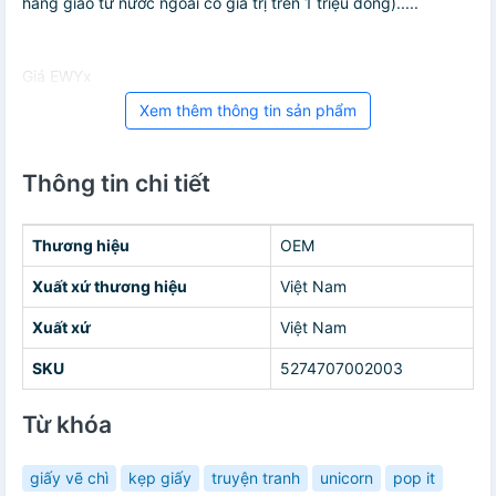
hàng giao từ nước ngoài có giá trị trên 1 triệu đồng).....
Giá EWYx
Xem thêm thông tin sản phẩm
Thông tin chi tiết
Thương hiệu
OEM
Xuất xứ thương hiệu
Việt Nam
Xuất xứ
Việt Nam
SKU
5274707002003
Từ khóa
giấy vẽ chì
kẹp giấy
truyện tranh
unicorn
pop it