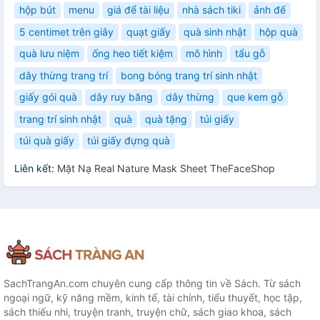
hộp bút
menu
giá để tài liệu
nhà sách tiki
ảnh đế
5 centimet trên giây
quạt giấy
quà sinh nhật
hộp quà
quà lưu niệm
ống heo tiết kiệm
mô hình
tẩu gỗ
dây thừng trang trí
bong bóng trang trí sinh nhật
giấy gói quà
dây ruy băng
dây thừng
que kem gỗ
trang trí sinh nhật
quà
quà tặng
túi giấy
túi quà giấy
túi giấy đựng quà
Liên kết:
Mặt Nạ Real Nature Mask Sheet TheFaceShop
SachTrangAn.com chuyên cung cấp thông tin về Sách. Từ sách
ngoại ngữ, kỹ năng mềm, kinh tế, tài chính, tiểu thuyết, học tập,
sách thiếu nhi, truyện tranh, truyện chữ, sách giao khoa, sách