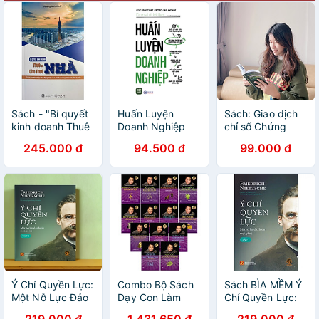
Sách - "Bí quyết
Huấn Luyện
Sách: Giao dịch
kinh doanh Thuê
Doanh Nghiệp
chỉ số Chứng
và Cho thuê
khoán thật là đơn
245.000 đ
94.500 đ
99.000 đ
nhà". Khởi nghiệp
giản - Nguyễn
đầu tư bất động
Ngọc Nghĩa
sản. Hoàng Anh
Minh.
Mochibooks.
NXB Lao động
2024
Ý Chí Quyền Lực:
Combo Bộ Sách
Sách BÌA MỀM Ý
Một Nỗ Lực Đảo
Dạy Con Làm
Chí Quyền Lực:
Hoán Mọi Giá Trị
Giàu (Bộ 13 Tập)
Một Nỗ Lực Đảo
219.000 đ
1.431.650 đ
219.000 đ