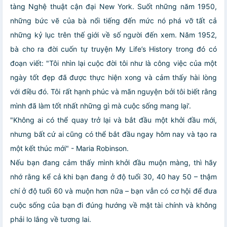
tàng Nghệ thuật cận đại New York. Suốt những năm 1950,
những bức vẽ của bà nổi tiếng đến mức nó phá vỡ tất cả
những kỷ lục trên thế giới về số người đến xem. Năm 1952,
bà cho ra đời cuốn tự truyện My Life’s History trong đó có
đoạn viết: "Tôi nhìn lại cuộc đời tôi như là công việc của một
ngày tốt đẹp đã được thực hiện xong và cảm thấy hài lòng
với điều đó. Tôi rất hạnh phúc và mãn nguyện bởi tôi biết rằng
mình đã làm tốt nhất những gì mà cuộc sống mang lại’.
"Không ai có thể quay trở lại và bắt đầu một khởi đầu mới,
nhưng bất cứ ai cũng có thể bắt đầu ngay hôm nay và tạo ra
một kết thúc mới" - Maria Robinson.
Nếu bạn đang cảm thấy mình khởi đầu muộn màng, thì hãy
nhớ rằng kể cả khi bạn đang ở độ tuổi 30, 40 hay 50 – thậm
chí ở độ tuổi 60 và muộn hơn nữa – bạn vẫn có cơ hội để đưa
cuộc sống của bạn đi đúng hướng về mặt tài chính và không
phải lo lắng về tương lai.