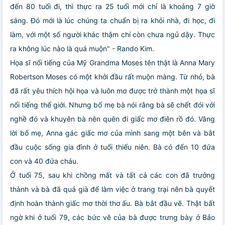
đến 80 tuổi đi, thì thực ra 25 tuổi mới chỉ là khoảng 7 giờ
sáng. Đó mới là lúc chúng ta chuẩn bị ra khỏi nhà, đi học, đi
làm, với một số người khác thậm chí còn chưa ngủ dậy. Thực
ra không lúc nào là quá muộn" - Rando Kim.
Họa sĩ nổi tiếng của Mỹ Grandma Moses tên thật là Anna Mary
Robertson Moses có một khởi đầu rất muộn màng. Từ nhỏ, bà
đã rất yêu thích hội họa và luôn mơ được trở thành một họa sĩ
nổi tiếng thế giới. Nhưng bố mẹ bà nói rằng bà sẽ chết đói với
nghề đó và khuyên bà nên quên đi giấc mơ điên rồ đó. Vâng
lời bố mẹ, Anna gác giấc mơ của mình sang một bên và bắt
đầu cuộc sống gia đình ở tuổi thiếu niên. Bà có đến 10 đứa
con và 40 đứa cháu.
Ở tuổi 75, sau khi chồng mất và tất cả các con đã trưởng
thành và bà đã quá già để làm việc ở trang trại nên bà quyết
định hoàn thành giấc mơ thời thơ ấu. Bà bắt đầu vẽ. Thật bất
ngờ khi ở tuổi 79, các bức vẽ của bà được trưng bày ở Bảo