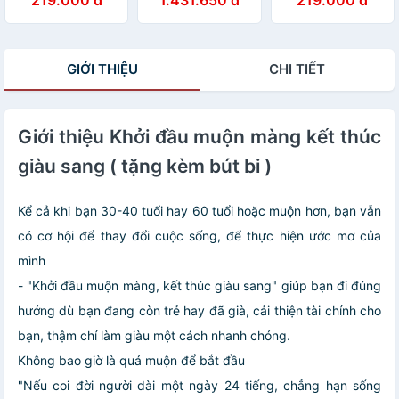
(Tập 1) -
Hoán Mọi Giá Trị
Friedrich
(Tập 1) -
Nietzsche - KM
Friedrich
Nietzsche -
GIỚI THIỆU
CHI TIẾT
KM245
Giới thiệu Khởi đầu muộn màng kết thúc
giàu sang ( tặng kèm bút bi )
Kể cả khi bạn 30-40 tuổi hay 60 tuổi hoặc muộn hơn, bạn vẫn
có cơ hội để thay đổi cuộc sống, để thực hiện ước mơ của
mình
- "Khởi đầu muộn màng, kết thúc giàu sang" giúp bạn đi đúng
hướng dù bạn đang còn trẻ hay đã già, cải thiện tài chính cho
bạn, thậm chí làm giàu một cách nhanh chóng.
Không bao giờ là quá muộn để bắt đầu
"Nếu coi đời người dài một ngày 24 tiếng, chẳng hạn sống