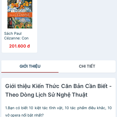
Sách Paul
Cézanne: Con
Người Sơ Khai
201.600 đ
Của Nghệ Thuật
Mới
GIỚI THIỆU
CHI TIẾT
Giới thiệu Kiến Thức Căn Bản Cần Biết -
Theo Dòng Lịch Sử Nghệ Thuật
1.Bạn có biết 10 kiệt tác tĩnh vật, 10 tác phẩm điêu khắc, 10
vở opera nổi bật nhất?