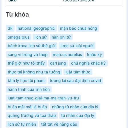
Từ khóa
dk
national geographic
mặn béo chua nóng
omega plus
lịch sử
hàn phi tử
bách khoa lịch sử thế giới
lược sử loài người
súng vi trùng và thép
marcus aurelius
khắc kỷ
thế giới như tôi thấy
carl jung
chủ nghĩa khắc kỷ
thực tại không như ta tưởng
luật tâm thức
tâm lý học tội phạm
tương lai sau đại dịch covid
hành trình của linh hồn
luat-tam-thuc-giai-ma-ma-tran-vu-tru
bí ẩn mãi mãi là bí ẩn
những tù nhân của địa lý
quảng trường và toà tháp
tù nhân của địa lý
lịch sử tự nhiên
tất tật về nàng dâu