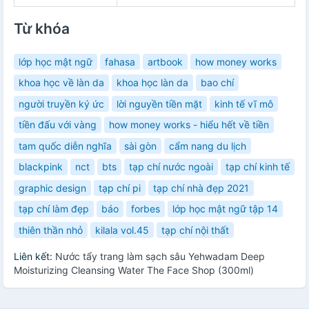
Từ khóa
lớp học mật ngữ
fahasa
artbook
how money works
khoa học về làn da
khoa học làn da
bao chí
người truyền ký ức
lời nguyền tiền mặt
kinh tế vĩ mô
tiền đấu với vàng
how money works - hiểu hết về tiền
tam quốc diễn nghĩa
sài gòn
cẩm nang du lịch
blackpink
nct
bts
tạp chí nước ngoài
tạp chí kinh tế
graphic design
tạp chí pi
tạp chí nhà đẹp 2021
tạp chí làm đẹp
báo
forbes
lớp học mật ngữ tập 14
thiên thần nhỏ
kilala vol.45
tạp chí nội thất
Liên kết:
Nước tẩy trang làm sạch sâu Yehwadam Deep
Moisturizing Cleansing Water The Face Shop (300ml)