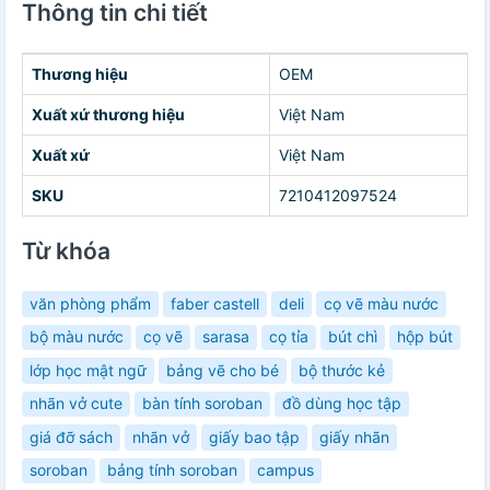
Thông tin chi tiết
Thương hiệu
OEM
Xuất xứ thương hiệu
Việt Nam
Xuất xứ
Việt Nam
SKU
7210412097524
Từ khóa
văn phòng phẩm
faber castell
deli
cọ vẽ màu nước
bộ màu nước
cọ vẽ
sarasa
cọ tỉa
bút chì
hộp bút
lớp học mật ngữ
bảng vẽ cho bé
bộ thước kẻ
nhãn vở cute
bàn tính soroban
đồ dùng học tập
giá đỡ sách
nhãn vở
giấy bao tập
giấy nhãn
soroban
bảng tính soroban
campus